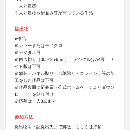
「人と建築」
※人と建物や街並み等が写っている作品
提出物
●作品
※カラーまたはモノクロ
※デジタル可
※四つ切り（305×254mm）、デジタルはA4可、ワ
イド版は不可
※額装・パネル貼り・台紙貼り・コラージュ等の加
工をした作品は不可
※作品裏面に応募票（公式ホームページよりダウン
ロード）を貼り付け
※応募は一人3点まで
参加方法
提出物を下記提出先まで郵送、もしくは持参