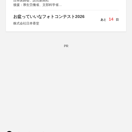
日本医師会、読売新聞社
後援：厚生労働省、文部科学省
協賛：東京海上日動火災保険株式会社、東京海上日動あん
しん生命保険株式会社
お盆っていいなフォトコンテスト2026
14
あと
日
株式会社日本香堂
PR