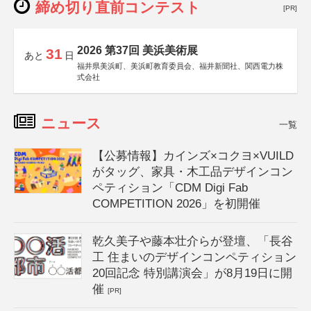
締め切り直前コンテスト
[PR]
2026 第37回 美浜美術展
31
あと
日
福井県美浜町、美浜町教育委員会、福井新聞社、関西電力株
式会社
ニュース
一覧
【公募情報】カインズ×コクヨ×VUILD
がタッグ、家具・木工品デザインコン
ペティション「CDM Digi Fab
COMPETITION 2026」を初開催
乾久美子や藤本壮介らが登壇、「長谷
工 住まいのデザインコンペティション
20回記念 特別講演会」が8月19日に開
催
[PR]