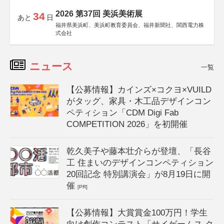
2026 第37回 美浜美術展
34
あと
日
福井県美浜町、美浜町教育委員会、福井新聞社、関西電力株
式会社
ニュース
一覧
【公募情報】カインズ×コクヨ×VUILD
がタッグ、家具・木工品デザインコン
ペティション「CDM Digi Fab
COMPETITION 2026」を初開催
乾久美子や藤本壮介らが登壇、「長谷
工 住まいのデザインコンペティション
20回記念 特別講演会」が8月19日に開
催
[PR]
【公募情報】大賞賞金100万円！学生