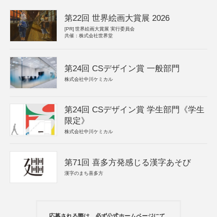
第22回 世界絵画大賞展 2026
[PR]
世界絵画大賞展 実行委員会
共催：株式会社世界堂
第24回 CSデザイン賞 一般部門
株式会社中川ケミカル
第24回 CSデザイン賞 学生部門《学生
限定》
株式会社中川ケミカル
第71回 喜多方発感じる漢字あそび
漢字のまち喜多方
応募される際は、必ず公式ホームページにて