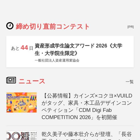
締め切り直前コンテスト
[PR]
資産形成学生論文アワード 2026《大学
44
あと
日
生・大学院生限定》
一般社団法人資産運用業協会
ニュース
一覧
【公募情報】カインズ×コクヨ×VUILD
がタッグ、家具・木工品デザインコン
ペティション「CDM Digi Fab
COMPETITION 2026」を初開催
乾久美子や藤本壮介らが登壇、「長谷