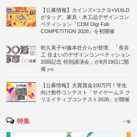
【公募情報】カインズ×コクヨ×VUILD
がタッグ、家具・木工品デザインコン
ペティション「CDM Digi Fab
COMPETITION 2026」を初開催
乾久美子や藤本壮介らが登壇、「長谷
工 住まいのデザインコンペティション
20回記念 特別講演会」が8月19日に開
催
[PR]
【公募情報】大賞賞金100万円！学生
向け創作コンテスト「サイゲームス ク
リエイティブコンテスト2026」が開催
特集
一覧