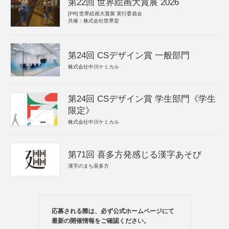
第22回 世界絵画大賞展 2026
[PR]
世界絵画大賞展 実行委員会
共催：株式会社世界堂
第24回 CSデザイン賞 一般部門
株式会社中川ケミカル
第24回 CSデザイン賞 学生部門《学生
限定》
株式会社中川ケミカル
第71回 喜多方発感じる漢字あそび
漢字のまち喜多方
応募される際は、必ず公式ホームページにて
最新の開催情報をご確認ください。