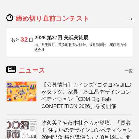
締め切り直前コンテスト
[PR]
2026 第37回 美浜美術展
32
あと
日
福井県美浜町、美浜町教育委員会、福井新聞社、関西電力株
式会社
ニュース
一覧
【公募情報】カインズ×コクヨ×VUILD
がタッグ、家具・木工品デザインコン
ペティション「CDM Digi Fab
COMPETITION 2026」を初開催
乾久美子や藤本壮介らが登壇、「長谷
工 住まいのデザインコンペティション
20回記念 特別講演会」が8月19日に開