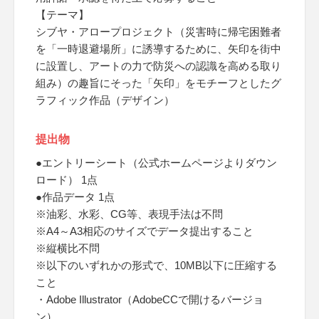
【テーマ】
シブヤ・アロープロジェクト（災害時に帰宅困難者
を「一時退避場所」に誘導するために、矢印を街中
に設置し、アートの力で防災への認識を高める取り
組み）の趣旨にそった「矢印」をモチーフとしたグ
ラフィック作品（デザイン）
提出物
●エントリーシート（公式ホームページよりダウン
ロード） 1点
●作品データ 1点
※油彩、水彩、CG等、表現手法は不問
※A4～A3相応のサイズでデータ提出すること
※縦横比不問
※以下のいずれかの形式で、10MB以下に圧縮する
こと
・Adobe Illustrator（AdobeCCで開けるバージョ
ン）