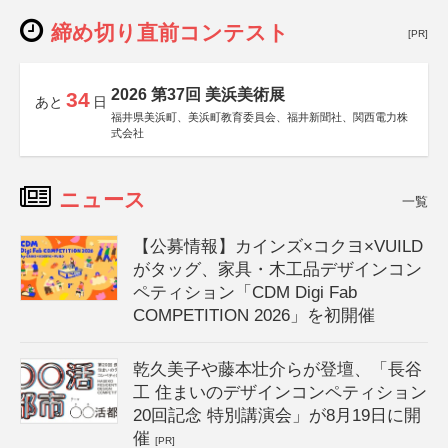
締め切り直前コンテスト
[PR]
2026 第37回 美浜美術展
34
あと
日
福井県美浜町、美浜町教育委員会、福井新聞社、関西電力株
式会社
ニュース
一覧
【公募情報】カインズ×コクヨ×VUILD
がタッグ、家具・木工品デザインコン
ペティション「CDM Digi Fab
COMPETITION 2026」を初開催
乾久美子や藤本壮介らが登壇、「長谷
工 住まいのデザインコンペティション
20回記念 特別講演会」が8月19日に開
催
[PR]