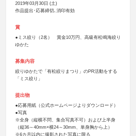
2019年03月30日 (土)
作品提出･応募締切､消印有効
賞
●ミス絞り（2名） 賞金10万円、高級有松鳴海絞り
ゆかた
募集内容
絞りゆかたで「有松絞りまつり」のPR活動をする
「ミス絞り」
提出物
●応募用紙（公式ホームページよりダウンロード）
●写真
※全身（縦横不問、集合写真不可）および上半身
（縦36～40mm×横24～30mm、単身胸から上）
※6カ月以内に撮影された写真に限る