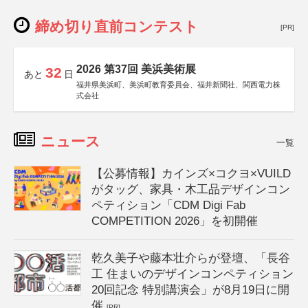
締め切り直前コンテスト
[PR]
2026 第37回 美浜美術展
32
あと
日
福井県美浜町、美浜町教育委員会、福井新聞社、関西電力株
式会社
ニュース
一覧
【公募情報】カインズ×コクヨ×VUILD
がタッグ、家具・木工品デザインコン
ペティション「CDM Digi Fab
COMPETITION 2026」を初開催
乾久美子や藤本壮介らが登壇、「長谷
工 住まいのデザインコンペティション
20回記念 特別講演会」が8月19日に開
催
[PR]