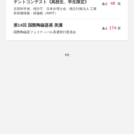
テントコンテスト《高校生、学生限定》
48
あと
日
文部科学省、特許庁、日本弁理士会、独立行政法人 工業
所有権情報・研修館（INPIT）
第14回 国際陶磁器展 美濃
174
あと
日
国際陶磁器フェスティバル美濃実行委員会
PR