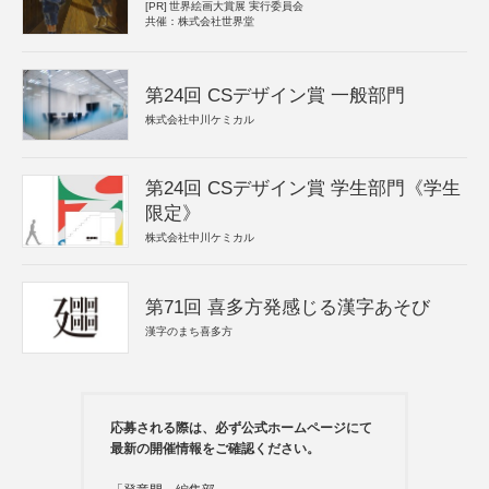
[PR]
世界絵画大賞展 実行委員会
共催：株式会社世界堂
第24回 CSデザイン賞 一般部門
株式会社中川ケミカル
第24回 CSデザイン賞 学生部門《学生
限定》
株式会社中川ケミカル
第71回 喜多方発感じる漢字あそび
漢字のまち喜多方
応募される際は、必ず公式ホームページにて
最新の開催情報をご確認ください。