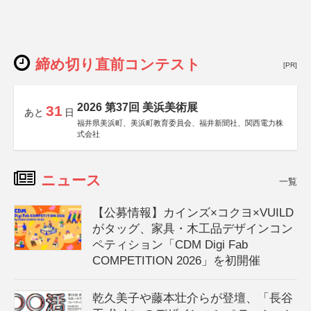
締め切り直前コンテスト
[PR]
2026 第37回 美浜美術展
31
あと
日
福井県美浜町、美浜町教育委員会、福井新聞社、関西電力株
式会社
ニュース
一覧
【公募情報】カインズ×コクヨ×VUILD
がタッグ、家具・木工品デザインコン
ペティション「CDM Digi Fab
COMPETITION 2026」を初開催
乾久美子や藤本壮介らが登壇、「長谷