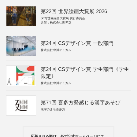
第22回 世界絵画大賞展 2026
[PR]
世界絵画大賞展 実行委員会
共催：株式会社世界堂
第24回 CSデザイン賞 一般部門
株式会社中川ケミカル
第24回 CSデザイン賞 学生部門《学生
限定》
株式会社中川ケミカル
第71回 喜多方発感じる漢字あそび
漢字のまち喜多方
応募される際は、必ず公式ホームページにて