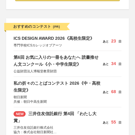
おすすめのコンテスト
[PR]
ICS DESIGN AWARD 2026《高校生限定》
23
あと
日
専門学校ICSカレッジオブアーツ
第6回 お気に入りの一冊をあなたへ 読書推せ
34
ん文コンクール《小・中学生限定》
あと
日
公益財団法人博報堂教育財団
私の折々のことばコンテスト 2026《中・高校
生限定》
68
あと
日
朝日新聞
共催：朝日中高生新聞
三井住友信託銀行 第4回 「わたし大
NEW
賞」
55
あと
日
三井住友信託銀行株式会社
協力：株式会社朝日新聞社