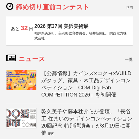
締め切り直前コンテスト
[PR]
2026 第37回 美浜美術展
32
あと
日
福井県美浜町、美浜町教育委員会、福井新聞社、関西電力株
式会社
ニュース
一覧
【公募情報】カインズ×コクヨ×VUILD
がタッグ、家具・木工品デザインコン
ペティション「CDM Digi Fab
COMPETITION 2026」を初開催
乾久美子や藤本壮介らが登壇、「長谷
工 住まいのデザインコンペティション
20回記念 特別講演会」が8月19日に開
催
[PR]