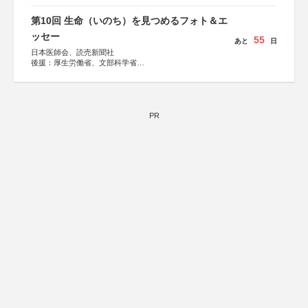
後援：日本郵便株式会社
第10回 生命（いのち）を見つめるフォト＆エ
ッセー
55
あと
日
日本医師会、読売新聞社
後援：厚生労働省、文部科学省
協賛：東京海上日動火災保険株式会社、東京海上日動あん
しん生命保険株式会社
PR