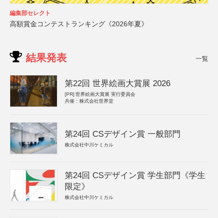
編集部セレクト
高額賞金コンテストランキング《2026年夏》
結果発表
一覧
第22回 世界絵画大賞展 2026
[PR]
世界絵画大賞展 実行委員会
共催：株式会社世界堂
第24回 CSデザイン賞 一般部門
株式会社中川ケミカル
第24回 CSデザイン賞 学生部門《学生
限定》
株式会社中川ケミカル