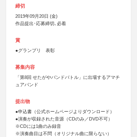
締切
2019年09月20日 (金)
作品提出･応募締切､必着
賞
●グランプリ 表彰
募集内容
「第8回 せたがやバンドバトル」に出場するアマチ
ュアバンド
提出物
●申込書（公式ホームページよりダウンロード）
●演奏が収録された音源（CDのみ／DVD不可）
※CDには1曲のみ録音
※演奏曲目は不問（オリジナル曲に限らない）