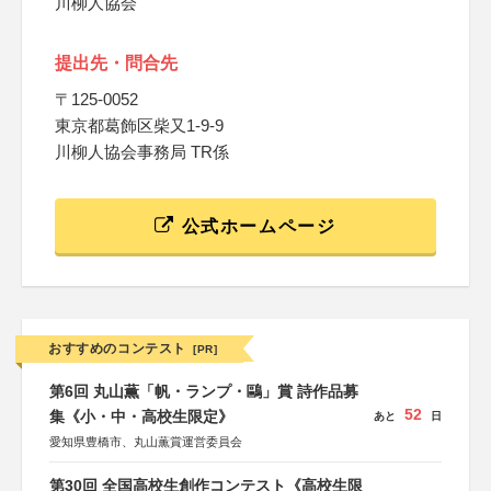
川柳人協会
提出先・問合先
〒125-0052
東京都葛飾区柴又1-9-9
川柳人協会事務局 TR係
公式ホームページ
おすすめのコンテスト
[PR]
第6回 丸山薫「帆・ランプ・鷗」賞 詩作品募
52
集《小・中・高校生限定》
あと
日
愛知県豊橋市、丸山薫賞運営委員会
第30回 全国高校生創作コンテスト《高校生限