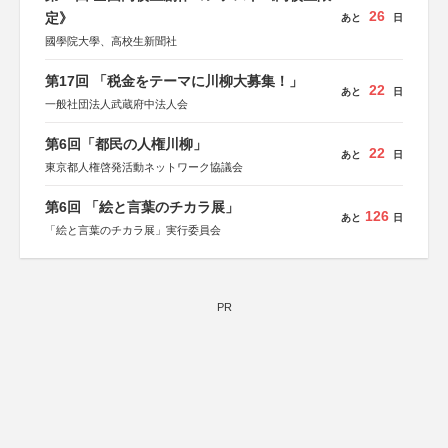
26
定》
あと
日
國學院大學、高校生新聞社
第17回 「税金をテーマに川柳大募集！」
22
あと
日
一般社団法人武蔵府中法人会
第6回「都民の人権川柳」
22
あと
日
東京都人権啓発活動ネットワーク協議会
第6回 「絵と言葉のチカラ展」
126
あと
日
「絵と言葉のチカラ展」実行委員会
PR