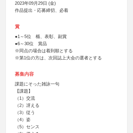
2023年09月29日 (金)
作品提出・応募締切、必着
賞
●1～5位 楯、表彰、副賞
●6～30位 賞品
※同点の場合は着到順とする
※第1位の方は、次回誌上大会の選者とする
募集内容
課題にそった雑詠一句
【課題】
（1）交流
（2）冴える
（3）従う
（4）姿
（5）センス