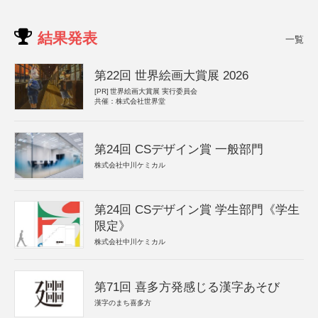
結果発表
一覧
第22回 世界絵画大賞展 2026
[PR]
世界絵画大賞展 実行委員会
共催：株式会社世界堂
第24回 CSデザイン賞 一般部門
株式会社中川ケミカル
第24回 CSデザイン賞 学生部門《学生
限定》
株式会社中川ケミカル
第71回 喜多方発感じる漢字あそび
漢字のまち喜多方