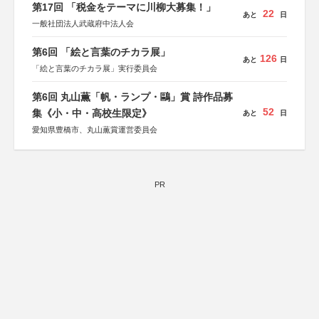
第17回 「税金をテーマに川柳大募集！」
22
あと
日
一般社団法人武蔵府中法人会
第6回 「絵と言葉のチカラ展」
126
あと
日
「絵と言葉のチカラ展」実行委員会
第6回 丸山薫「帆・ランプ・鷗」賞 詩作品募
52
集《小・中・高校生限定》
あと
日
愛知県豊橋市、丸山薫賞運営委員会
PR