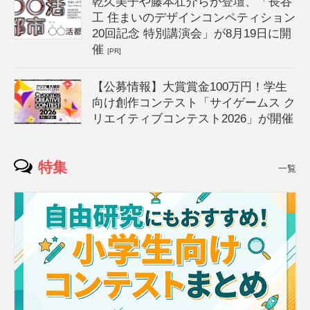
乾久美子や藤本壮介らが登壇、「長谷
工 住まいのデザインコンペティション
20回記念 特別講演会」が8月19日に開
催
[PR]
【公募情報】大賞賞金100万円！学生
向け創作コンテスト「サイゲームス ク
リエイティブコンテスト2026」が開催
特集
一覧