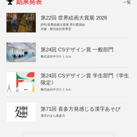
結果発表
一覧
第22回 世界絵画大賞展 2026
[PR]
世界絵画大賞展 実行委員会
共催：株式会社世界堂
第24回 CSデザイン賞 一般部門
株式会社中川ケミカル
第24回 CSデザイン賞 学生部門《学生
限定》
株式会社中川ケミカル
第71回 喜多方発感じる漢字あそび
漢字のまち喜多方