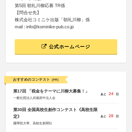
第5回 朝礼川柳応募 TR係
【問合せ先】
株式会社コミニケ出版「朝礼川柳」係
mail : info@kominike-pub.co.jp
公式ホームページ
おすすめのコンテスト
[PR]
第17回 「税金をテーマに川柳大募集！」
24
あと
日
一般社団法人武蔵府中法人会
第30回 全国高校生創作コンテスト《高校生限
28
定》
あと
日
國學院大學、高校生新聞社