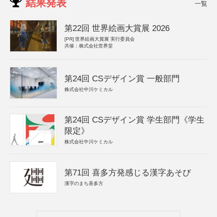
結果発表
一覧
第22回 世界絵画大賞展 2026
[PR]
世界絵画大賞展 実行委員会
共催：株式会社世界堂
第24回 CSデザイン賞 一般部門
株式会社中川ケミカル
第24回 CSデザイン賞 学生部門《学生
限定》
株式会社中川ケミカル
第71回 喜多方発感じる漢字あそび
漢字のまち喜多方