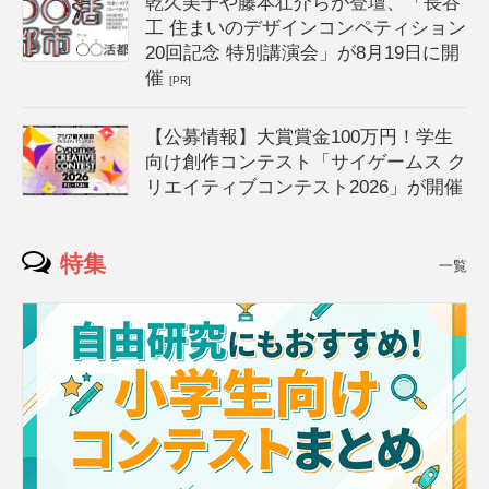
乾久美子や藤本壮介らが登壇、「長谷
工 住まいのデザインコンペティション
20回記念 特別講演会」が8月19日に開
催
[PR]
【公募情報】大賞賞金100万円！学生
向け創作コンテスト「サイゲームス ク
リエイティブコンテスト2026」が開催
特集
一覧