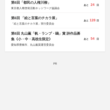
第6回「都民の人権川柳」
24
あと
日
東京都人権啓発活動ネットワーク協議会
第6回 「絵と言葉のチカラ展」
128
あと
日
「絵と言葉のチカラ展」実行委員会
第6回 丸山薫「帆・ランプ・鷗」賞 詩作品募
54
集《小・中・高校生限定》
あと
日
愛知県豊橋市、丸山薫賞運営委員会
PR