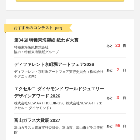
おすすめのコンテスト
[PR]
第34回 特種東海製紙 紙わざ大賞
23
あと
日
特種東海製紙株式会社
協力：特種東海製紙グループ
特別協賛：静岡県長泉町
ディファレント京町堀アートフェア2026
2
あと
日
ディファレント京町堀アートフェア実行委員会（株式会社
チグニッタ内）
エクセルコ ダイヤモンド ワールドジュエリー
デザインアワード 2026
3
あと
日
株式会社NEW ART HOLDINGS、株式会社NEW ART（エ
クセルコ ダイヤモンド）
富山ガラス大賞展 2027
95
あと
日
富山ガラス大賞展実行委員会、富山市、富山市ガラス美術
館