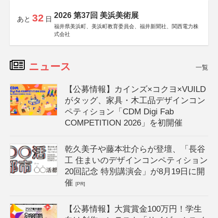
2026 第37回 美浜美術展
32
あと
日
福井県美浜町、美浜町教育委員会、福井新聞社、関西電力株
式会社
ニュース
一覧
【公募情報】カインズ×コクヨ×VUILD
がタッグ、家具・木工品デザインコン
ペティション「CDM Digi Fab
COMPETITION 2026」を初開催
乾久美子や藤本壮介らが登壇、「長谷
工 住まいのデザインコンペティション
20回記念 特別講演会」が8月19日に開
催
[PR]
【公募情報】大賞賞金100万円！学生