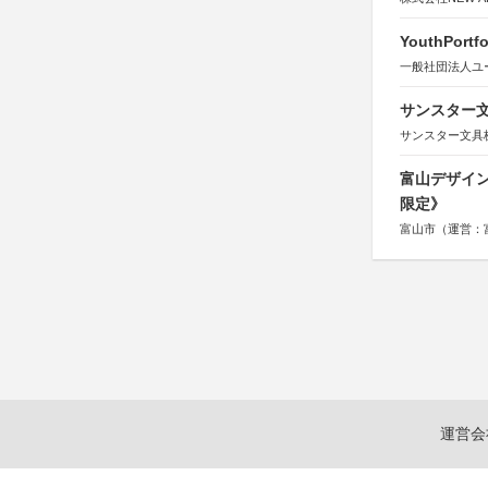
YouthPortfo
一般社団法人ユ
サンスター文
サンスター文具
富山デザイン
限定》
富山市（運営：
運営会