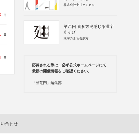
株式会社中川ケミカル
8
日
第71回 喜多方発感じる漢字
あそび
1
日
漢字のまち喜多方
4
日
応募される際は、必ず公式ホームページにて
最新の開催情報をご確認ください。
「登竜門」編集部
問い合わせ