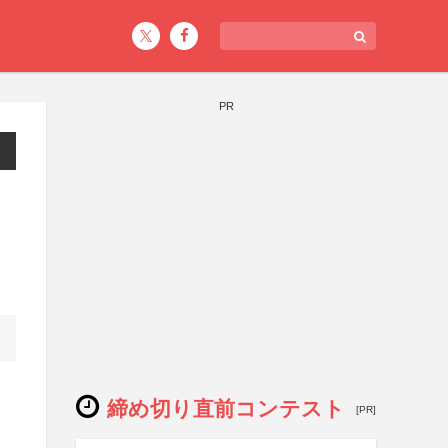
PR
締め切り直前コンテスト
[PR]