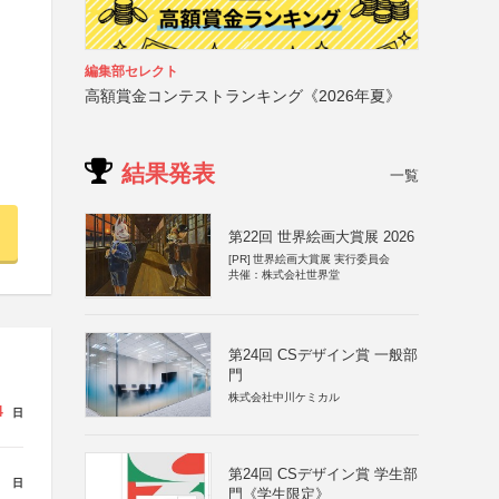
編集部セレクト
高額賞金コンテストランキング《2026年夏》
結果発表
一覧
第22回 世界絵画大賞展 2026
[PR]
世界絵画大賞展 実行委員会
共催：株式会社世界堂
第24回 CSデザイン賞 一般部
門
株式会社中川ケミカル
4
日
第24回 CSデザイン賞 学生部
日
門《学生限定》