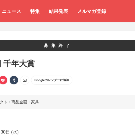
ニュース
特集
結果発表
メルマガ登録
募集終了
回 千年大賞
Googleカレンダーに追加
クト・商品企画・家具
30日 (水)