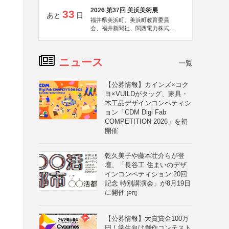
2026 第37回 美浜美術展
33
あと
日
福井県美浜町、美浜町教育委員
会、福井新聞社、関西電力株式会
社
ニュース
一覧
【公募情報】カインズ×コク
ヨ×VUILDがタッグ、家具・
木工品デザインコンペティシ
ョン「CDM Digi Fab
COMPETITION 2026」を初
開催
乾久美子や藤本壮介らが登
壇、「長谷工 住まいのデザ
インコンペティション 20回
記念 特別講演会」が8月19日
に開催
[PR]
【公募情報】大賞賞金100万
円！学生向け創作コンテスト