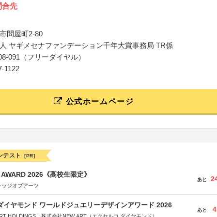
問合先
問屋町2-80
人 ヤギメセナファンデーション千年大賞事務局 TR係
20-108-091（フリーダイヤル）
37-1122
公式ホームページ
ンテスト
[PR]
GN AWARD 2026《高校生限定》
2
あと
レッジオブアーツ
ダイヤモンド ワールドジュエリーデザインアワード 2026
4
あと
RT HOLDINGS、株式会社NEW ART（エクセルコ ダイヤモンド）