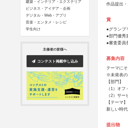
建築・インテリア・エクステリア
作品提出・
ビジネス・アイデア・企画
デジタル・Web・アプリ
賞
音楽・エンタメ・レシピ
●グランプ
学生向け
●部門優秀
●審査委員
主催者の皆様へ
募集内容
コンテスト掲載申し込み
テーマにそ
※未発表の
【部門】
（1）オフ
（2）サー
【テーマ】
新しい時代
提出物