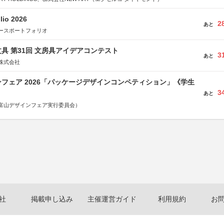
lio 2026
2
あと
ースポートフォリオ
具 第31回 文房具アイデアコンテスト
3
あと
株式会社
フェア 2026「パッケージデザインコンペティション」《学生
3
あと
富山デザインフェア実行委員会）
社
掲載申し込み
主催運営ガイド
利用規約
お