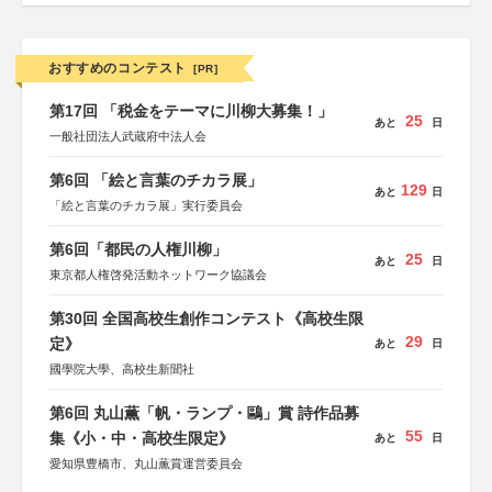
おすすめのコンテスト
[PR]
第17回 「税金をテーマに川柳大募集！」
25
あと
日
一般社団法人武蔵府中法人会
第6回 「絵と言葉のチカラ展」
129
あと
日
「絵と言葉のチカラ展」実行委員会
第6回「都民の人権川柳」
25
あと
日
東京都人権啓発活動ネットワーク協議会
第30回 全国高校生創作コンテスト《高校生限
29
定》
あと
日
國學院大學、高校生新聞社
第6回 丸山薫「帆・ランプ・鷗」賞 詩作品募
55
集《小・中・高校生限定》
あと
日
愛知県豊橋市、丸山薫賞運営委員会