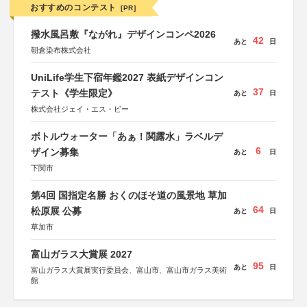
おすすめのコンテスト
[PR]
撥水風呂敷『ながれ』デザインコンペ2026
42
あと
日
朝倉染布株式会社
UniLife学生下宿年鑑2027 表紙デザインコン
37
テスト《学生限定》
あと
日
株式会社ジェイ・エス・ビー
ボトルウォーター「あぁ！関露水」ラベルデ
6
ザイン募集
あと
日
下関市
第4回 国指定名勝 おくのほそ道の風景地 草加
64
松原展 公募
あと
日
草加市
富山ガラス大賞展 2027
95
あと
日
富山ガラス大賞展実行委員会、富山市、富山市ガラス美術
館