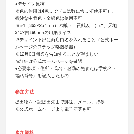
●デザイン原稿
※色の使用は4色まで（白は数に含まず使用可）、
微妙な中間色・金銀色は使用不可
※B4（363×257mm）の紙（上質紙以上）に、天地
340×幅160mmの用紙サイズ
※デザイン下部に商店街名を入れること（公式ホー
ムページのフラッグ略図参照）
※12月6日開業を告知することが望ましい
※詳細は公式ホームページを確認
●必要事項（住所・氏名・お勤め先または学校名・
電話番号）を記入したもの
参加方法
提出物を下記提出先まで郵送、メール、持参
※公式ホームページより電子応募も可
参加資格