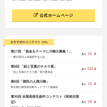
公式ホームページ
おすすめのコンテスト
[PR]
第17回 「税金をテーマに川柳大募集！」
21
あと
日
一般社団法人武蔵府中法人会
第6回 「絵と言葉のチカラ展」
125
あと
日
「絵と言葉のチカラ展」実行委員会
第6回「都民の人権川柳」
21
あと
日
東京都人権啓発活動ネットワーク協議会
第30回 全国高校生創作コンテスト《高校生限
25
定》
あと
日