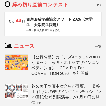
締め切り直前コンテスト
[PR]
資産形成学生論文アワード 2026《大学
44
あと
日
生・大学院生限定》
一般社団法人資産運用業協会
ニュース
一覧
【公募情報】カインズ×コクヨ×VUILD
がタッグ、家具・木工品デザインコン
ペティション「CDM Digi Fab
COMPETITION 2026」を初開催
乾久美子や藤本壮介らが登壇、「長谷
工 住まいのデザインコンペティション
20回記念 特別講演会」が8月19日に開
催
[PR]