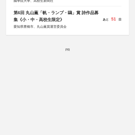
國學院大學、高校生新聞社
第6回 丸山薫「帆・ランプ・鷗」賞 詩作品募
51
集《小・中・高校生限定》
あと
日
愛知県豊橋市、丸山薫賞運営委員会
PR