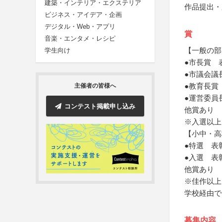
建築・インテリア・エクステリア
作品提出・
ビジネス・アイデア・企画
デジタル・Web・アプリ
賞
音楽・エンタメ・レシピ
【一般の部
学生向け
●市長賞 
●市議会議
●教育長賞
主催者の皆様へ
●運営委員
コンテスト掲載申し込み
他賞あり
※入選以上
【小中・高
●特選 表
●入選 表
他賞あり
※佳作以上
学校経由で
募集内容