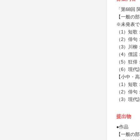
「第68回
【一般の部
※未発表で
（1）短歌
（2）俳句
（3）川柳
（4）俚謡
（5）狂俳
（6）現代
【小中・高
（1）短歌
（2）俳句
（3）現代
提出物
●作品
【一般の部