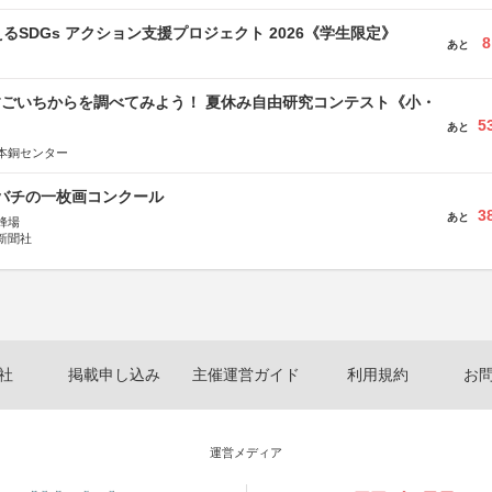
るSDGs アクション支援プロジェクト 2026《学生限定》
8
あと
すごいちからを調べてみよう！ 夏休み自由研究コンテスト《小・
5
》
あと
本銅センター
ツバチの一枚画コンクール
3
あと
蜂場
新聞社
社
掲載申し込み
主催運営ガイド
利用規約
お
運営メディア