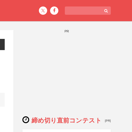
PR
締め切り直前コンテスト
[PR]