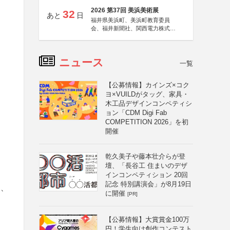
2026 第37回 美浜美術展
32
あと
日
福井県美浜町、美浜町教育委員
会、福井新聞社、関西電力株式会
社
ニュース
一覧
【公募情報】カインズ×コク
ヨ×VUILDがタッグ、家具・
木工品デザインコンペティシ
ョン「CDM Digi Fab
COMPETITION 2026」を初
開催
乾久美子や藤本壮介らが登
壇、「長谷工 住まいのデザ
インコンペティション 20回
記念 特別講演会」が8月19日
は、
に開催
[PR]
【公募情報】大賞賞金100万
円！学生向け創作コンテスト