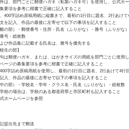
外は、部門ごとに郵便ハガキ（私製ハガキ可）を使用し、公式ホ
集要項を参考に楷書で正確に記入すること
、400字詰め原稿用紙に縦書きで、最初の1行目に題名、2行あけて
文を記入、作品の最後に左寄せで以下の事項を記入すること
般の部）・郵便番号・住所・氏名（ふりがな）・雅号（ふりがな
番号・総枚数
よび作品集に記載する氏名は、雅号を優先する
校生の部】
句は郵便ハガキ、または、はがきサイズの用紙を部門ごとに使用
ページの募集要項を参考に楷書で正確に記入すること
400字詰め原稿用紙を使用し、最初の1行目に題名、2行あけて4行
記入、作品の最後に左寄せで以下の事項を記入すること
中の部）・学校名・学年・クラス名・氏名（ふりがな）・総枚数
学校の場合は、学校のある都道府県と市区町村も記入すること
式ホームページを参照
記提出先まで郵送