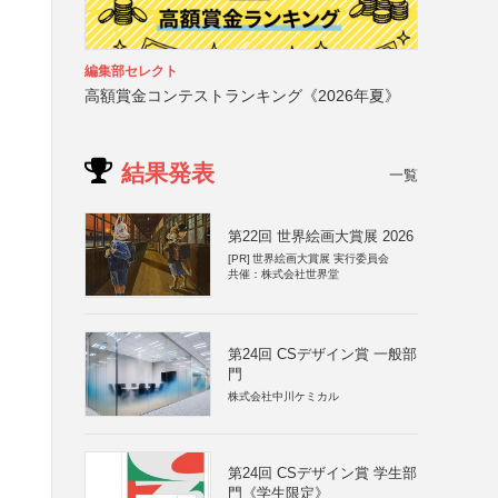
編集部セレクト
高額賞金コンテストランキング《2026年夏》
結果発表
一覧
第22回 世界絵画大賞展 2026
[PR]
世界絵画大賞展 実行委員会
共催：株式会社世界堂
第24回 CSデザイン賞 一般部
門
株式会社中川ケミカル
第24回 CSデザイン賞 学生部
門《学生限定》