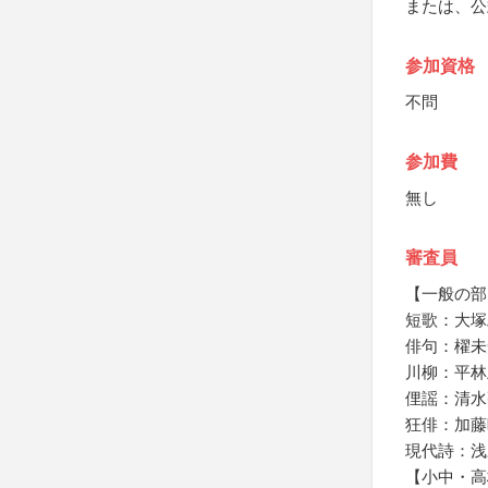
または、公
参加資格
不問
参加費
無し
審査員
【一般の部
短歌：大塚
俳句：櫂未
川柳：平林
俚謡：清水
狂俳：加藤
現代詩：浅
【小中・高