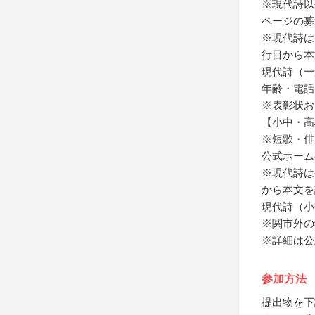
※現代詩以
ページの募
※現代詩は
行目から本
現代詩（一
年齢・電話
※表彰状お
【小中・高
※短歌・俳
公式ホーム
※現代詩は
から本文を
現代詩（小
※関市外の
※詳細は公
参加方法
提出物を下