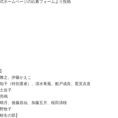
式ホームページの応募フォームより投稿
】
雅之、伊藤かえこ
知子（特別選者）、清水青風、船戸成良、鷲見吉直
土佐子
亮鳴
晴月、後藤昌仙、加藤五月、桜田清桜
野牧子
校生の部】