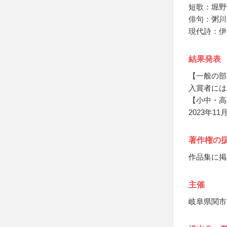
短歌：堀野
俳句：粥川
現代詩：伊
結果発表
【一般の部
入賞者には
【小中・高
2023年
著作権の
作品集に掲
主催
岐阜県関市