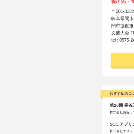
提出先・
〒501-3232
岐阜県関市
関市協働推
文芸大会 T
tel : 0575-
おすすめのコ
第20回 長
株式会社長谷工
SCC アプリ
株式会社エスシ