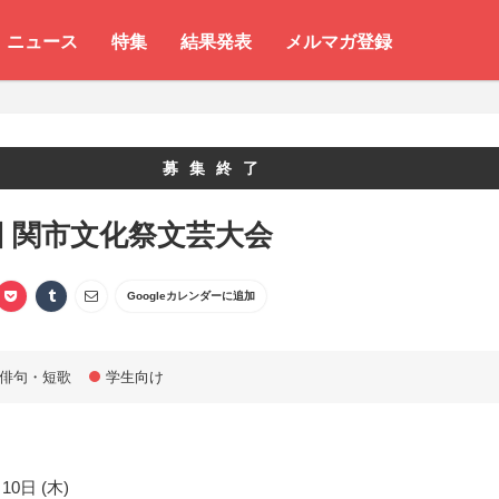
ニュース
特集
結果発表
メルマガ登録
募集終了
回 関市文化祭文芸大会
Googleカレンダーに追加
俳句・短歌
学生向け
10日 (木)