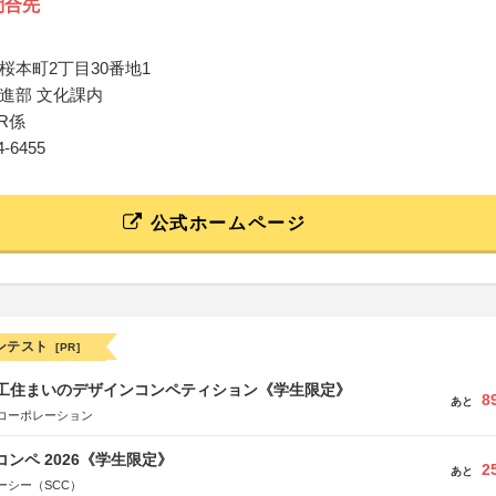
問合先
桜本町2丁目30番地1
進部 文化課内
R係
24-6455
公式ホームページ
ンテスト
[PR]
谷工住まいのデザインコンペティション《学生限定》
8
あと
コーポレーション
コンペ 2026《学生限定》
2
あと
ーシー（SCC）