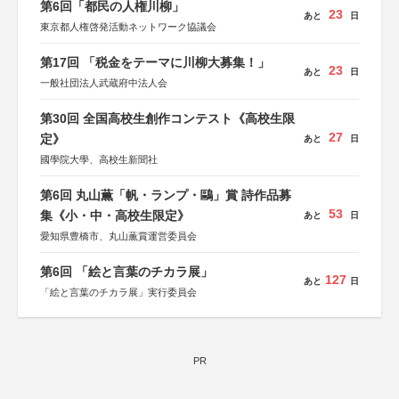
第6回「都民の人権川柳」
23
あと
日
東京都人権啓発活動ネットワーク協議会
第17回 「税金をテーマに川柳大募集！」
23
あと
日
一般社団法人武蔵府中法人会
第30回 全国高校生創作コンテスト《高校生限
27
定》
あと
日
國學院大學、高校生新聞社
第6回 丸山薫「帆・ランプ・鷗」賞 詩作品募
53
集《小・中・高校生限定》
あと
日
愛知県豊橋市、丸山薫賞運営委員会
第6回 「絵と言葉のチカラ展」
127
あと
日
「絵と言葉のチカラ展」実行委員会
PR