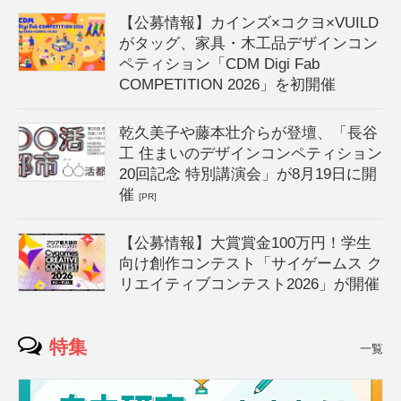
【公募情報】カインズ×コクヨ×VUILD
がタッグ、家具・木工品デザインコン
ペティション「CDM Digi Fab
COMPETITION 2026」を初開催
乾久美子や藤本壮介らが登壇、「長谷
工 住まいのデザインコンペティション
20回記念 特別講演会」が8月19日に開
催
[PR]
【公募情報】大賞賞金100万円！学生
向け創作コンテスト「サイゲームス ク
リエイティブコンテスト2026」が開催
特集
一覧