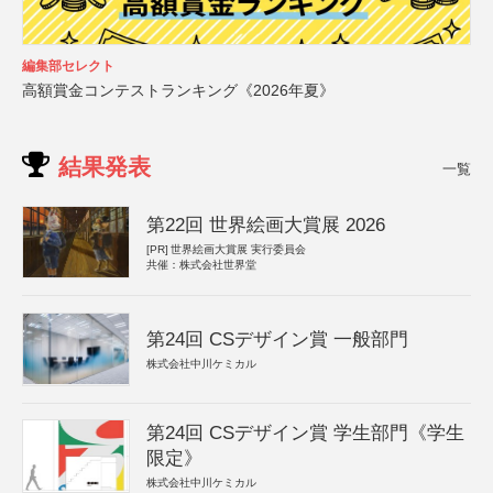
編集部セレクト
高額賞金コンテストランキング《2026年夏》
結果発表
一覧
第22回 世界絵画大賞展 2026
[PR]
世界絵画大賞展 実行委員会
共催：株式会社世界堂
第24回 CSデザイン賞 一般部門
株式会社中川ケミカル
第24回 CSデザイン賞 学生部門《学生
限定》
株式会社中川ケミカル