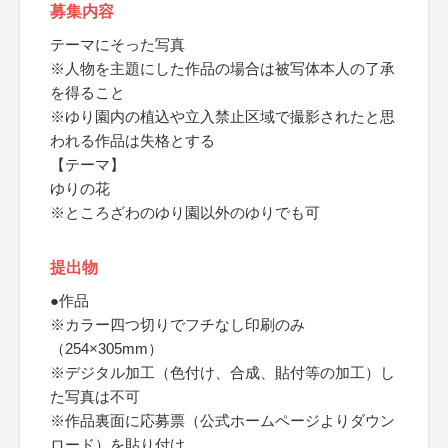
募集内容
テーマにそった写真
※人物を主題にした作品の場合は被写体本人の了承
を得ること
※ゆり園内の植込や立入禁止区域で撮影されたと思
われる作品は失格とする
【テーマ】
ゆりの花
※ところざわのゆり園以外のゆりでも可
提出物
●作品
※カラー四つ切りでフチなし印刷のみ
（254×305mm）
※デジタル加工（色付け、合成、貼付等の加工）し
た写真は不可
※作品裏面に応募票（公式ホームページよりダウン
ロード）を貼り付け