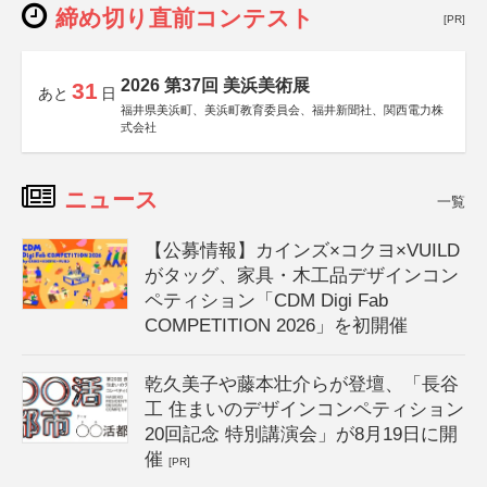
締め切り直前コンテスト
[PR]
2026 第37回 美浜美術展
31
あと
日
福井県美浜町、美浜町教育委員会、福井新聞社、関西電力株
式会社
ニュース
一覧
【公募情報】カインズ×コクヨ×VUILD
がタッグ、家具・木工品デザインコン
ペティション「CDM Digi Fab
COMPETITION 2026」を初開催
乾久美子や藤本壮介らが登壇、「長谷
工 住まいのデザインコンペティション
20回記念 特別講演会」が8月19日に開
催
[PR]