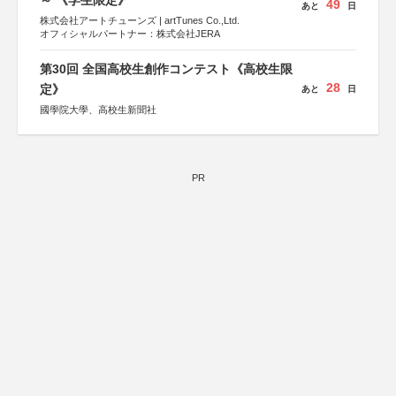
～ 《学生限定》
49
あと
日
株式会社アートチューンズ | artTunes Co.,Ltd.
オフィシャルパートナー：株式会社JERA
第30回 全国高校生創作コンテスト《高校生限
28
定》
あと
日
國學院大學、高校生新聞社
PR