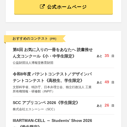
公式ホームページ
おすすめのコンテスト
[PR]
第6回 お気に入りの一冊をあなたへ 読書推せ
35
ん文コンクール《小・中学生限定》
あと
日
公益財団法人博報堂教育財団
令和8年度 パテントコンテスト／デザインパ
テントコンテスト《高校生、学生限定》
49
あと
日
文部科学省、特許庁、日本弁理士会、独立行政法人 工業
所有権情報・研修館（INPIT）
SCC アプリコンペ 2026《学生限定》
26
あと
日
株式会社エスシーシー（SCC）
IIIARTMAN-CELL ～ Students’ Show 2026