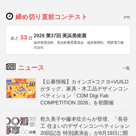
締め切り直前コンテスト
[PR]
2026 第37回 美浜美術展
33
あと
日
福井県美浜町、美浜町教育委員会、福井新聞社、関西電力株
式会社
ニュース
一覧
【公募情報】カインズ×コクヨ×VUILD
がタッグ、家具・木工品デザインコン
ペティション「CDM Digi Fab
COMPETITION 2026」を初開催
乾久美子や藤本壮介らが登壇、「長谷
工 住まいのデザインコンペティション
20回記念 特別講演会」が8月19日に開