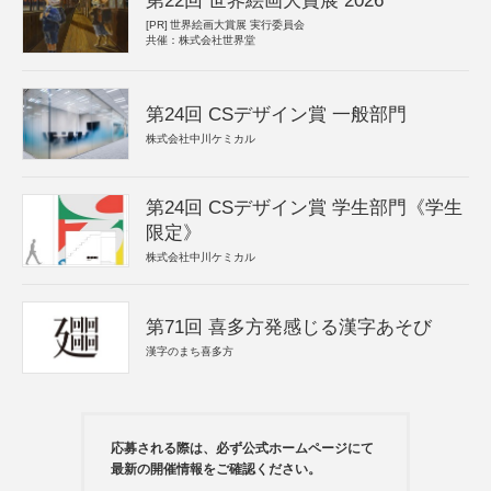
第22回 世界絵画大賞展 2026
[PR]
世界絵画大賞展 実行委員会
共催：株式会社世界堂
第24回 CSデザイン賞 一般部門
株式会社中川ケミカル
第24回 CSデザイン賞 学生部門《学生
限定》
株式会社中川ケミカル
第71回 喜多方発感じる漢字あそび
漢字のまち喜多方
応募される際は、必ず公式ホームページにて
最新の開催情報をご確認ください。