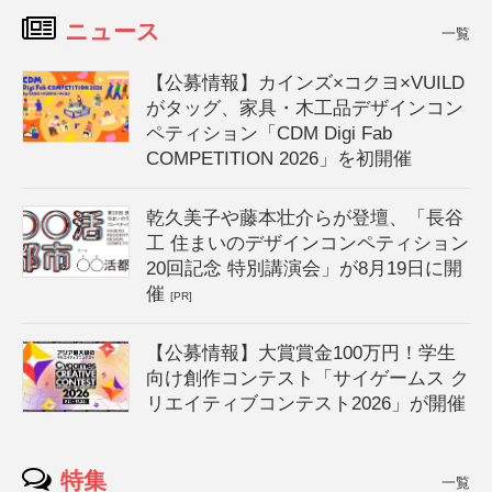
ニュース
一覧
【公募情報】カインズ×コクヨ×VUILD
がタッグ、家具・木工品デザインコン
ペティション「CDM Digi Fab
COMPETITION 2026」を初開催
乾久美子や藤本壮介らが登壇、「長谷
工 住まいのデザインコンペティション
20回記念 特別講演会」が8月19日に開
催
[PR]
【公募情報】大賞賞金100万円！学生
向け創作コンテスト「サイゲームス ク
リエイティブコンテスト2026」が開催
特集
一覧