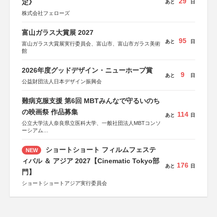
29
定》
あと
日
株式会社フェローズ
富山ガラス大賞展 2027
95
あと
日
富山ガラス大賞展実行委員会、富山市、富山市ガラス美術
館
2026年度グッドデザイン・ニューホープ賞
9
あと
日
公益財団法人日本デザイン振興会
難病克服支援 第6回 MBTみんなで守るいのち
の映画祭 作品募集
114
あと
日
公立大学法人奈良県立医科大学、一般社団法人MBTコンソ
ーシアム
協力：読売新聞社
ショートショート フィルムフェステ
NEW
後援：厚生労働省
文部科学省
ィバル ＆ アジア 2027【Cinematic Tokyo部
176
あと
日
奈良県
門】
日本経済団体連合会
関西経済連合会
ショートショートアジア実行委員会
「“よい仕事おこし”フェア」実行委員会
関西文化学術研究都市推進機構
東京難病団体連絡協議会