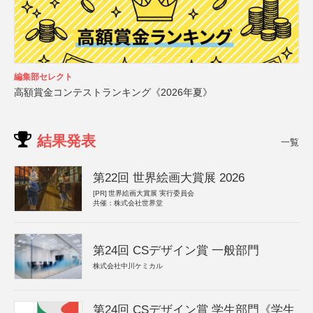
編集部セレクト
高額賞金コンテストランキング《2026年夏》
結果発表
一覧
第22回 世界絵画大賞展 2026
[PR]
世界絵画大賞展 実行委員会
共催：株式会社世界堂
第24回 CSデザイン賞 一般部門
株式会社中川ケミカル
第24回 CSデザイン賞 学生部門《学生