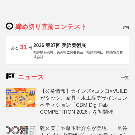
締め切り直前コンテスト
[PR]
2026 第37回 美浜美術展
31
あと
日
福井県美浜町、美浜町教育委員会、福井新聞社、関西電力株
式会社
ニュース
一覧
【公募情報】カインズ×コクヨ×VUILD
がタッグ、家具・木工品デザインコン
ペティション「CDM Digi Fab
COMPETITION 2026」を初開催
乾久美子や藤本壮介らが登壇、「長谷