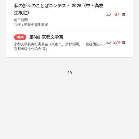
私の折々のことばコンテスト 2026《中・高校
生限定》
67
あと
日
朝日新聞
共催：朝日中高生新聞
第6回 京都文学賞
NEW
274
あと
日
京都文学賞実行委員会（京都市、京都新聞、一般社団法人
京都出版文化協会 等）
協力：京都府書店商業組合、朝日新聞出版、
KADOKAWA、河出書房新社、幻冬舎、講談社、光文社、
集英社、小学館、祥伝社、新潮社、淡交社、ちいさいミシ
マ社、徳間書店、早川書房、PHP研究所、双葉社、文藝春
秋、ポプラ社、毎日新聞出版
PR