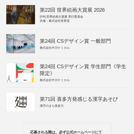
第22回 世界絵画大賞展 2026
[PR]
世界絵画大賞展 実行委員会
共催：株式会社世界堂
第24回 CSデザイン賞 一般部門
株式会社中川ケミカル
第24回 CSデザイン賞 学生部門《学生
限定》
株式会社中川ケミカル
第71回 喜多方発感じる漢字あそび
漢字のまち喜多方
応募される際は、必ず公式ホームページにて