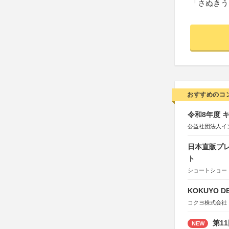
「さぬきう
おすすめのコ
令和8年度 
公益社団法人イ
日本直販プレ
ト
ショートショート
KOKUYO DE
コクヨ株式会社
第1
NEW