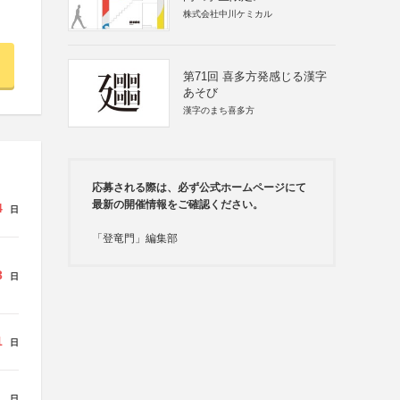
株式会社中川ケミカル
第71回 喜多方発感じる漢字
あそび
漢字のまち喜多方
応募される際は、必ず公式ホームページにて
最新の開催情報をご確認ください。
4
日
「登竜門」編集部
3
日
1
日
日