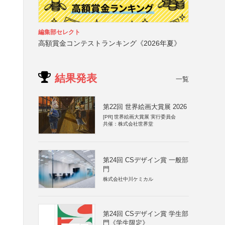
編集部セレクト
高額賞金コンテストランキング《2026年夏》
結果発表
一覧
第22回 世界絵画大賞展 2026
[PR]
世界絵画大賞展 実行委員会
共催：株式会社世界堂
第24回 CSデザイン賞 一般部
門
株式会社中川ケミカル
第24回 CSデザイン賞 学生部
門《学生限定》