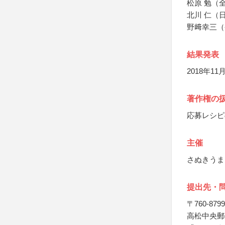
松原 勉（
北川 仁（
野﨑幸三（
結果発表
2018年1
著作権の
応募レシピ
主催
さぬきうま
提出先・
〒760-8799
高松中央郵