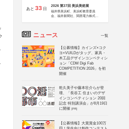
2026 第37回 美浜美術展
33
あと
日
福井県美浜町、美浜町教育委員
会、福井新聞社、関西電力株式会
社
ぴ
ニュース
一覧
ク
【公募情報】カインズ×コク
ー
ヨ×VUILDがタッグ、家具・
木工品デザインコンペティシ
ョン「CDM Digi Fab
ー
COMPETITION 2026」を初
開催
乾久美子や藤本壮介らが登
壇、「長谷工 住まいのデザ
インコンペティション 20回
記念 特別講演会」が8月19日
に開催
[PR]
【公募情報】大賞賞金100万
円！学生向け創作コンテスト