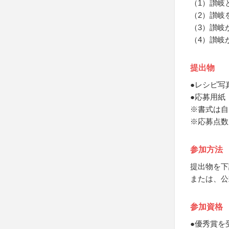
（1）讃岐
（2）讃岐
（3）讃岐
（4）讃岐
提出物
●レシピ写
●応募用紙
※書式は自
※応募点数
参加方法
提出物を下
または、公
参加資格
●優秀賞を