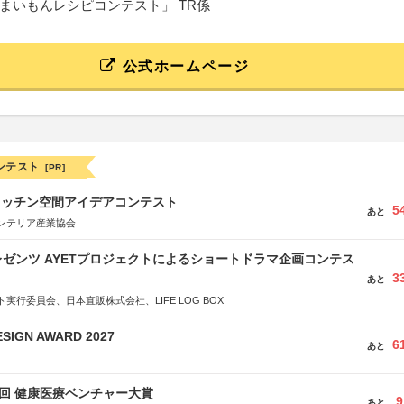
まいもんレシピコンテスト」 TR係
公式ホームページ
ンテスト
[PR]
キッチン空間アイデアコンテスト
5
あと
ンテリア産業協会
ゼンツ AYETプロジェクトによるショートドラマ企画コンテス
3
あと
実行委員会、日本直販株式会社、LIFE LOG BOX
SIGN AWARD 2027
6
あと
1回 健康医療ベンチャー大賞
9
あと