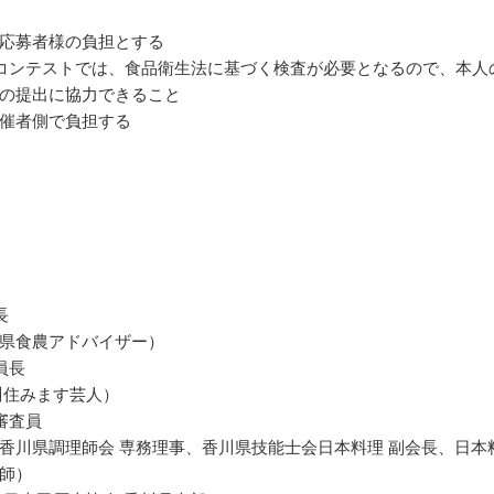
応募者様の負担とする
コンテストでは、食品衛生法に基づく検査が必要となるので、本人
の提出に協力できること
催者側で負担する
長
県食農アドバイザー）
員長
川住みます芸人）
審査員
香川県調理師会 専務理事、香川県技能士会日本料理 副会長、日本
師）