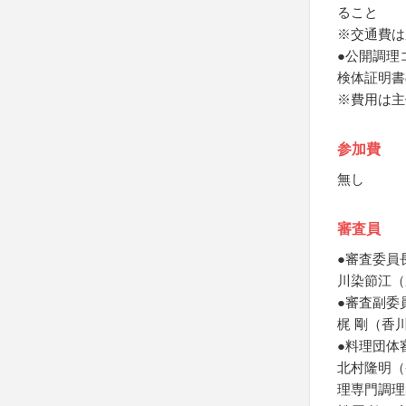
ること
※交通費は
●公開調理
検体証明書
※費用は主
参加費
無し
審査員
●審査委員
川染節江（
●審査副委
梶 剛（香
●料理団体
北村隆明（
理専門調理