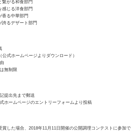
と繋がる和食部門
を感じる洋食部門
が香る中華部門
が誇るデザート部門
真
（公式ホームページよりダウンロード）
由
は無制限
記提出先まで郵送
式ホームページのエントリーフォームより投稿
受賞した場合、2018年11月11日開催の公開調理コンテストに参加