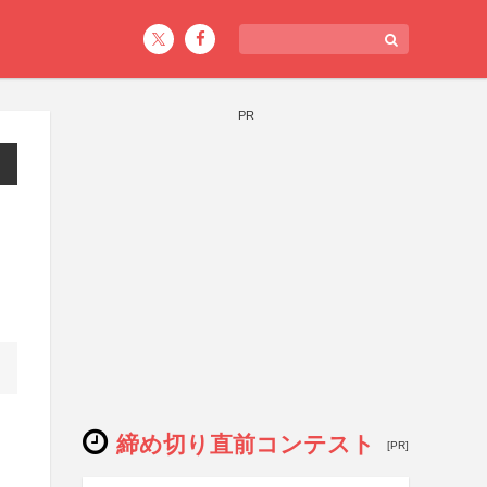
PR
締め切り直前コンテスト
[PR]