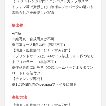
（3）チャレンジ部門：コンパクトカメラやスマー
トフォン等で撮影した山陰海岸ジオパークの魅力や
素晴らしさを表現した写真
提出物
●作品
※組写真、合成写真は不可
※応募は一人5点以内（部門不問）
【地形・風景部門／ひと・営み部門】
※プリントサイズは、A4サイズ以上ワイド四つ切り
まで（カラー、白黒は不問）
※作品裏面に応募票（公式ホームページよりダウン
ロード）を貼付け
【チャレンジ部門】
※1点3MB以内のjpeg/pngファイルに限る
参加方法
【地形・風景部門／ひと・営み部門】