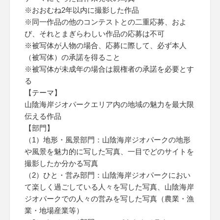
※おおむね2年以内に撮影した作品
※同一作品の他のコンテストとの二重応募、およ
び、それとまぎらわしい作品の応募は不可
※被写体が人物の場合、応募に際して、必ず本人
（被写体）の承諾を得ること
※被写体が未成年の場合は親権者の承諾を必要とす
る
【テーマ】
山陰海岸ジオパークエリア内の地域の魅力を最大限
伝える作品
【部門】
（1）地形・風景部門：山陰海岸ジオパークの地形
や風景を魅力的に写した写真、一目でどのサイトを
撮影したか分かる写真
（2）ひと・営み部門：山陰海岸ジオパークにおい
て楽しく過ごしている人々を写した写真、山陰海岸
ジオパークでの人々の営みを写した写真（農業・漁
業・地場産業等）