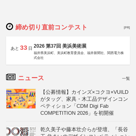
締め切り直前コンテスト
[PR]
2026 第37回 美浜美術展
33
あと
日
福井県美浜町、美浜町教育委員会、福井新聞社、関西電力株
式会社
ニュース
一覧
【公募情報】カインズ×コクヨ×VUILD
がタッグ、家具・木工品デザインコン
ペティション「CDM Digi Fab
COMPETITION 2026」を初開催
乾久美子や藤本壮介らが登壇、「長谷