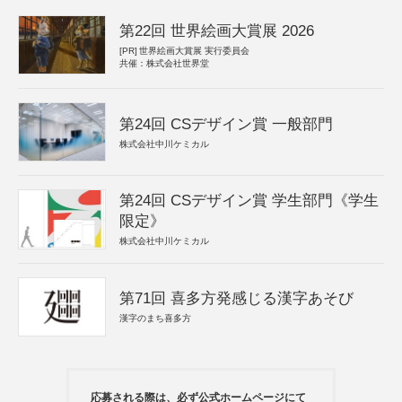
第22回 世界絵画大賞展 2026
[PR]
世界絵画大賞展 実行委員会
共催：株式会社世界堂
第24回 CSデザイン賞 一般部門
株式会社中川ケミカル
第24回 CSデザイン賞 学生部門《学生
限定》
株式会社中川ケミカル
第71回 喜多方発感じる漢字あそび
漢字のまち喜多方
応募される際は、必ず公式ホームページにて