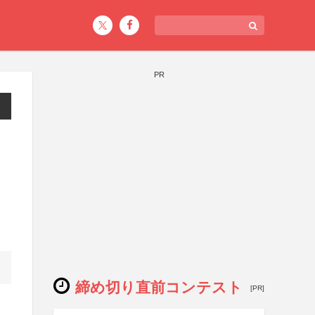
PR
締め切り直前コンテスト
[PR]