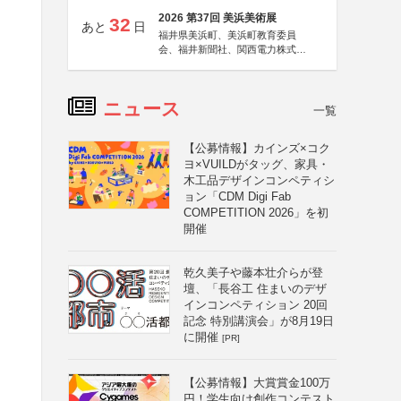
2026 第37回 美浜美術展
32
あと
日
福井県美浜町、美浜町教育委員
会、福井新聞社、関西電力株式会
社
ニュース
一覧
【公募情報】カインズ×コク
ヨ×VUILDがタッグ、家具・
木工品デザインコンペティシ
ョン「CDM Digi Fab
COMPETITION 2026」を初
開催
乾久美子や藤本壮介らが登
壇、「長谷工 住まいのデザ
インコンペティション 20回
記念 特別講演会」が8月19日
に開催
[PR]
【公募情報】大賞賞金100万
円！学生向け創作コンテスト