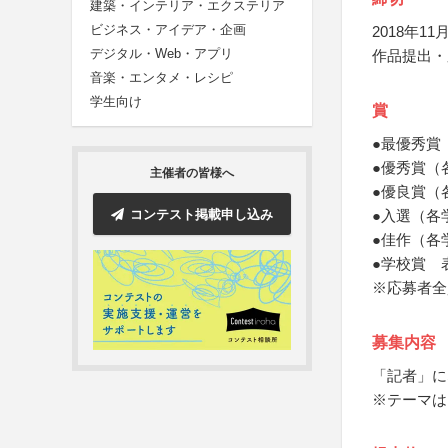
建築・インテリア・エクステリア
ビジネス・アイデア・企画
2018年11月
デジタル・Web・アプリ
作品提出・
音楽・エンタメ・レシピ
学生向け
賞
●最優秀賞
●優秀賞（
主催者の皆様へ
●優良賞（
コンテスト掲載申し込み
●入選（各
●佳作（各
●学校賞 
※応募者全
募集内容
「記者」に
※テーマは