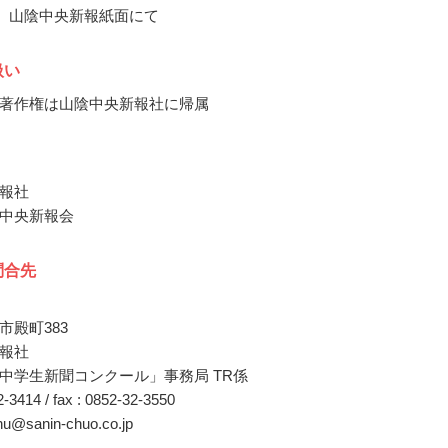
1月、山陰中央新報紙面にて
扱い
著作権は山陰中央新報社に帰属
報社
中央新報会
問合先
市殿町383
報社
中学生新聞コンクール」事務局 TR係
32-3414 / fax : 0852-32-3550
chu@sanin-chuo.co.jp