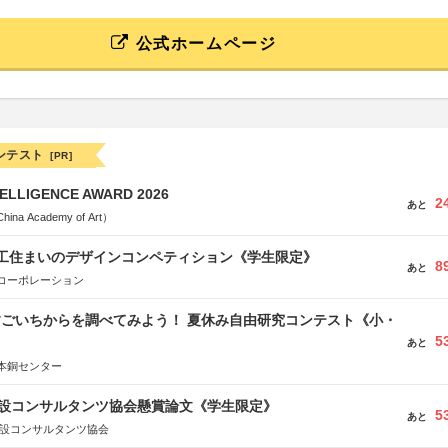
公式ホームページ
ンテスト
[PR]
TELLIGENCE AWARD 2026
2
あと
a Academy of Art）
谷工住まいのデザインコンペティション《学生限定》
8
あと
コーポレーション
すごいちからを調べてみよう！ 夏休み自由研究コンテスト《小・
5
》
あと
本銅センター
 建設コンサルタンツ協会懸賞論文《学生限定》
5
あと
建設コンサルタンツ協会