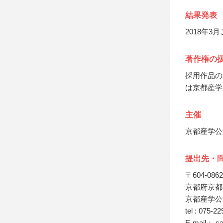
結果発表
2018年
著作権の
採用作品の
は京都産学
主催
京都産学公
提出先・
〒604-0862
京都府京都
京都産学公
tel : 075-2
E-mail： sa