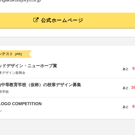
公式ホームページ
ンテスト
[PR]
グッドデザイン・ニューホープ賞
9
あと
本デザイン振興会
山中等教育学校（仮称）の校章デザイン募集
3
あと
等学校
LOGO COMPETITION
8
あと
ン