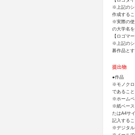
※上記のシ
作成するこ
※実際の使
の大学名を
【ロゴマー
※上記のシ
募作品とす
提出物
●作品
※モノクロ
であること
※ホームペ
※紙ベース
たはA4サ
記入するこ
※デジタルデ
※メールで