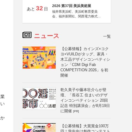
2026 第37回 美浜美術展
32
あと
日
福井県美浜町、美浜町教育委員
会、福井新聞社、関西電力株式会
社
ニュース
一覧
【公募情報】カインズ×コク
ヨ×VUILDがタッグ、家具・
木工品デザインコンペティシ
ョン「CDM Digi Fab
COMPETITION 2026」を初
開催
る
乾久美子や藤本壮介らが登
壇、「長谷工 住まいのデザ
企業
インコンペティション 20回
すい
記念 特別講演会」が8月19日
に開催
[PR]
否か
【公募情報】大賞賞金100万
円！学生向け創作コンテスト