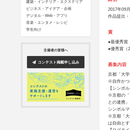
建築・インテリア・エクステリア
ビジネス・アイデア・企画
2017年09月
デジタル・Web・アプリ
作品提出・
音楽・エンタメ・レシピ
学生向け
賞
●最優秀賞
●優秀賞（
主催者の皆様へ
コンテスト掲載申し込み
募集内容
京都「大学
※自作かつ
【シンボル
※京都の「
との連携」
シンボルマ
※京都「大
は自由とす
【ロゴタイ