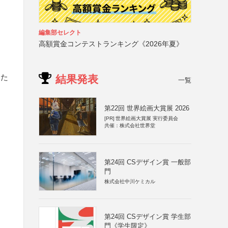
編集部セレクト
高額賞金コンテストランキング《2026年夏》
また
結果発表
一覧
第22回 世界絵画大賞展 2026
[PR]
世界絵画大賞展 実行委員会
共催：株式会社世界堂
第24回 CSデザイン賞 一般部
門
株式会社中川ケミカル
第24回 CSデザイン賞 学生部
門《学生限定》