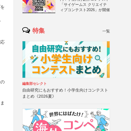
「サイゲームス クリエイテ
プを
ィブコンテスト2026」が開催
か
特集
一覧
、応
もの
編集部セレクト
自由研究にもおすすめ！小学生向けコンテスト
まとめ《2026夏》
）ま
く