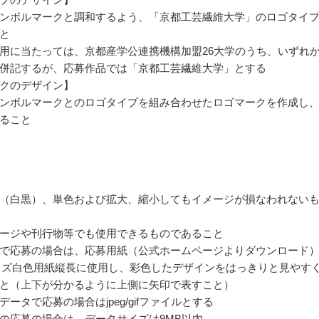
ンボルマークと調和するよう、「京都工芸繊維大学」のロゴタイ
と
用に当たっては、京都産学公連携機構加盟26大学のうち、いずれ
併記するが、応募作品では「京都工芸繊維大学」とする
クのデザイン】
ンボルマークとのロゴタイプを組み合わせたロゴマークを作成し
ること
（白黒）、単色および拡大、縮小してもイメージが損なわれない
ージや刊行物等でも使用できるものであること
で応募の場合は、応募用紙（公式ホームページよりダウンロード
イズ白色用紙縦長に使用し、彩色したデザインをはっきりと見やす
と（上下が分かるように上側に矢印で表すこと）
ータで応募の場合はjpeg/gifファイルとする
の応募の場合は、データサイズは9MB以内