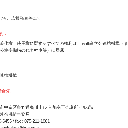
3月ごろ、広報発表等にて
扱い
著作権、使用権に関するすべての権利は、京都産学公連携機構（
公連携機構の代表幹事等）に帰属
連携機構
問合先
市中京区烏丸通夷川上ル 京都商工会議所ビル6階
連携機構事務局
29-6455 / fax : 075-211-1881
ngakukou@kyo.or.jp