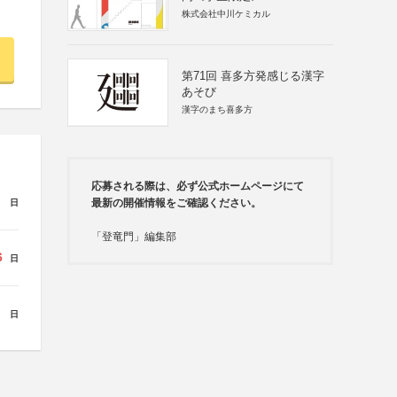
株式会社中川ケミカル
第71回 喜多方発感じる漢字
あそび
漢字のまち喜多方
応募される際は、必ず公式ホームページにて
最新の開催情報をご確認ください。
日
「登竜門」編集部
6
日
日