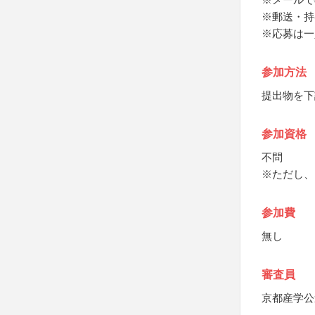
※郵送・持
※応募は一
参加方法
提出物を下
参加資格
不問
※ただし、
参加費
無し
審査員
京都産学公