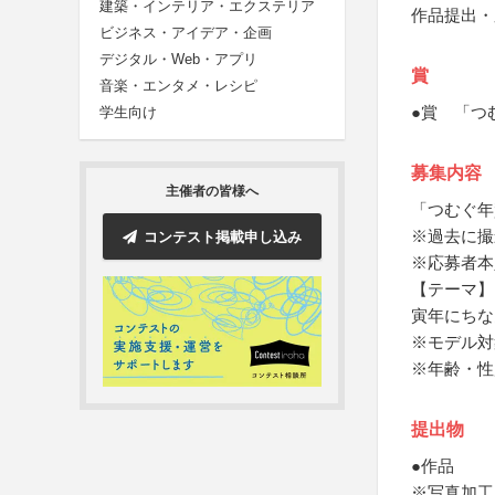
建築・インテリア・エクステリア
作品提出・
ビジネス・アイデア・企画
デジタル・Web・アプリ
賞
音楽・エンタメ・レシピ
●賞 「つ
学生向け
募集内容
主催者の皆様へ
「つむぐ年
※過去に撮
コンテスト掲載申し込み
※応募者本
【テーマ】
寅年にちな
※モデル対
※年齢・性
提出物
●作品
※写真加工