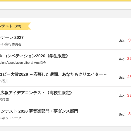
ンテスト
[PR]
ーレ 2027
9
あと
ーレ実行委員会
大学 コンペティション2026《学生限定》
2
あと
Association Liberal Arts協会
Mコピー大賞2026 ～応募した瞬間、あなたもクリエイター～
2
あと
ム香川
生広報アイデアコンテスト《高校生限定》
3
あと
経済学部
ンテスト 2026 夢音楽部門・夢ダンス部門
3
あと
スネットワーク