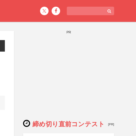
PR
締め切り直前コンテスト
[PR]