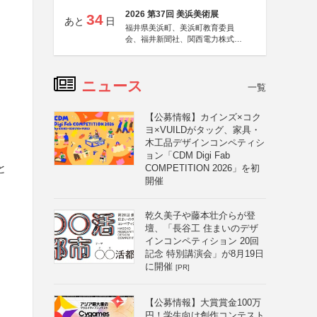
2026 第37回 美浜美術展
34
あと
日
福井県美浜町、美浜町教育委員
会、福井新聞社、関西電力株式会
社
ニュース
一覧
【公募情報】カインズ×コク
ヨ×VUILDがタッグ、家具・
木工品デザインコンペティシ
ョン「CDM Digi Fab
と
COMPETITION 2026」を初
開催
乾久美子や藤本壮介らが登
壇、「長谷工 住まいのデザ
インコンペティション 20回
記念 特別講演会」が8月19日
に開催
[PR]
【公募情報】大賞賞金100万
円！学生向け創作コンテスト