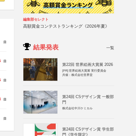
編集部セレクト
高額賞金コンテストランキング《2026年夏》
日
結果発表
一覧
5
日
第22回 世界絵画大賞展 2026
[PR]
世界絵画大賞展 実行委員会
共催：株式会社世界堂
5
日
第24回 CSデザイン賞 一般部
3
日
門
株式会社中川ケミカル
日
第24回 CSデザイン賞 学生部
門《学生限定》