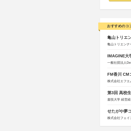
おすすめのコ
亀山トリエンナ
亀山トリエンナ
IMAGINE
一般社団法人Design 
FM香川 C
株式会社エフエ
第3回 高校
嘉悦大学 経営
せたがや夢コ
株式会社フェイ