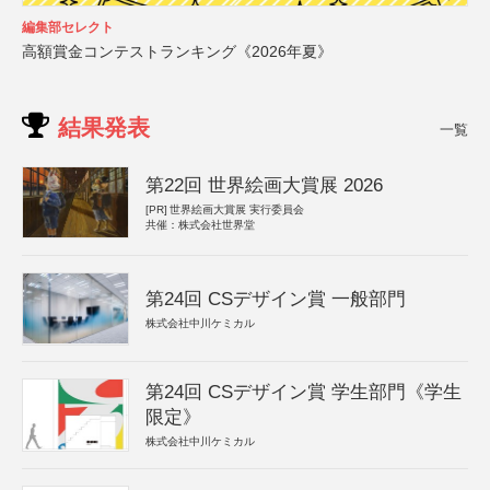
編集部セレクト
高額賞金コンテストランキング《2026年夏》
結果発表
一覧
第22回 世界絵画大賞展 2026
[PR]
世界絵画大賞展 実行委員会
共催：株式会社世界堂
第24回 CSデザイン賞 一般部門
株式会社中川ケミカル
第24回 CSデザイン賞 学生部門《学生
限定》
株式会社中川ケミカル