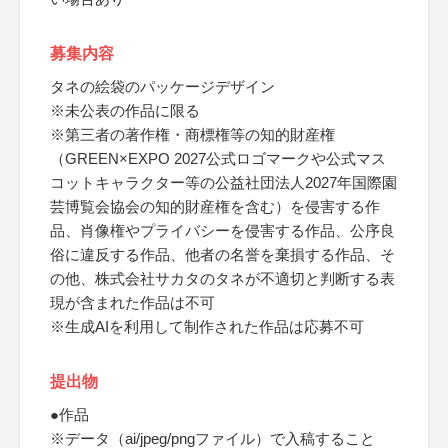
募集内容
タネの絵袋のパッケージデザイン
※未公表の作品に限る
※第三者の著作権・商標権等の知的財産権
（GREEN×EXPO 2027公式ロゴマークや公式マス
コットキャラクター等の公益社団法人2027年国際園
芸博覧会協会の知的財産権を含む）を侵害する作
品、肖像権やプライバシーを侵害する作品、公序良
俗に違反する作品、他者の名誉を棄損する作品、そ
の他、株式会社サカタのタネが不適切と判断する表
現が含まれた作品は不可
※生成AIを利用して制作された作品は応募不可
提出物
●作品
※データ（ai/jpeg/pngファイル）で入稿すること