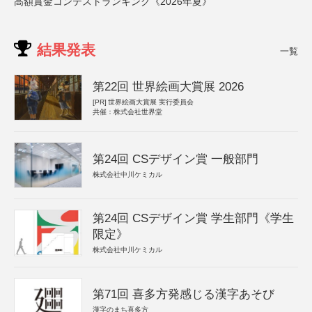
高額賞金コンテストランキング《2026年夏》
結果発表
一覧
第22回 世界絵画大賞展 2026
[PR]
世界絵画大賞展 実行委員会
共催：株式会社世界堂
第24回 CSデザイン賞 一般部門
株式会社中川ケミカル
第24回 CSデザイン賞 学生部門《学生
限定》
株式会社中川ケミカル
第71回 喜多方発感じる漢字あそび
漢字のまち喜多方