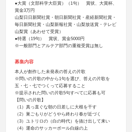
●大賞（文部科学大臣賞）（1句） 賞状、大賞杯、
賞金3万円
山梨日日新聞社賞・朝日新聞社賞・産経新聞社賞・
毎日新聞社賞・山梨新報社賞・山梨放送賞・テレビ
山梨賞（あわせて受賞）
●特選（19句） 賞状、賞金5000円
※一般部門とアルテア部門の重複受賞は無し
募集内容
本人が創作した未発表の答えの片歌
※問いの片歌の中から1句を選び、答えの片歌を
五・七・七でつくって応募すること
※提示された問いの片歌5句すべてに応募も可
【問いの片歌】
（1）真っ直ぐな朝の日差しに大根を干す
（2）巣ごもりがどうやら終わり春が近づく
（3）ユトリロの（白の時代）を抜け出して来い
（4）運命のサッカーボール白線の上