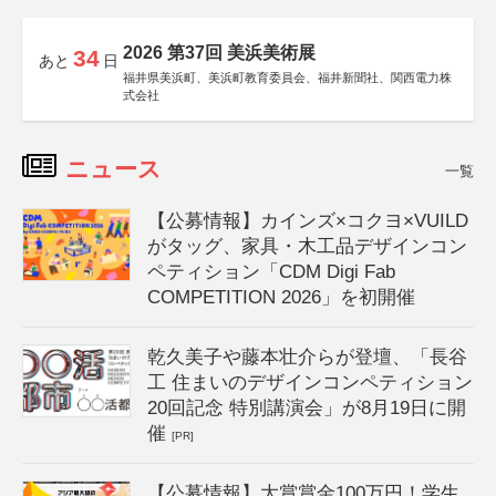
2026 第37回 美浜美術展
34
あと
日
福井県美浜町、美浜町教育委員会、福井新聞社、関西電力株
式会社
ニュース
一覧
【公募情報】カインズ×コクヨ×VUILD
がタッグ、家具・木工品デザインコン
ペティション「CDM Digi Fab
COMPETITION 2026」を初開催
乾久美子や藤本壮介らが登壇、「長谷
工 住まいのデザインコンペティション
20回記念 特別講演会」が8月19日に開
催
[PR]
【公募情報】大賞賞金100万円！学生