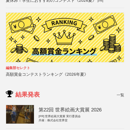
夏休み！学生におすすめのコンテスト《2026夏》
[PR]
編集部セレクト
高額賞金コンテストランキング《2026年夏》
結果発表
一覧
第22回 世界絵画大賞展 2026
[PR]
世界絵画大賞展 実行委員会
共催：株式会社世界堂