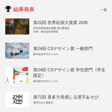
結果発表
一覧
第22回 世界絵画大賞展 2026
[PR]
世界絵画大賞展 実行委員会
共催：株式会社世界堂
第24回 CSデザイン賞 一般部門
株式会社中川ケミカル
第24回 CSデザイン賞 学生部門《学生
限定》
株式会社中川ケミカル
第71回 喜多方発感じる漢字あそび
漢字のまち喜多方