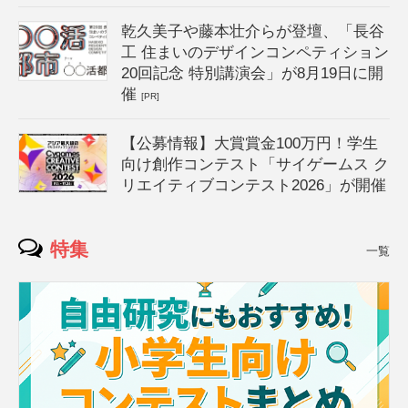
乾久美子や藤本壮介らが登壇、「長谷
工 住まいのデザインコンペティション
20回記念 特別講演会」が8月19日に開
催
[PR]
【公募情報】大賞賞金100万円！学生
向け創作コンテスト「サイゲームス ク
リエイティブコンテスト2026」が開催
特集
一覧