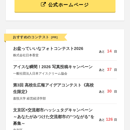
公式ホームページ
おすすめのコンテスト
[PR]
お盆っていいなフォトコンテスト2026
14
あと
日
株式会社日本香堂
アイスな瞬間！2026 写真投稿キャンペーン
37
あと
日
一般社団法人日本アイスクリーム協会
第3回 高校生広報アイデアコンテスト《高校
30
生限定》
あと
日
嘉悦大学 経営経済学部
文京区×交流都市ハッシュタグキャンペーン
～あなたがみつけた交流都市の“つながる”を
126
あと
日
募集～