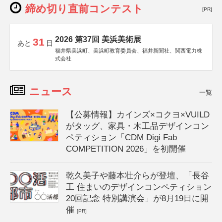
締め切り直前コンテスト
[PR]
2026 第37回 美浜美術展
31
あと
日
福井県美浜町、美浜町教育委員会、福井新聞社、関西電力株
式会社
ニュース
一覧
【公募情報】カインズ×コクヨ×VUILD
がタッグ、家具・木工品デザインコン
ペティション「CDM Digi Fab
COMPETITION 2026」を初開催
乾久美子や藤本壮介らが登壇、「長谷
工 住まいのデザインコンペティション
20回記念 特別講演会」が8月19日に開
催
[PR]