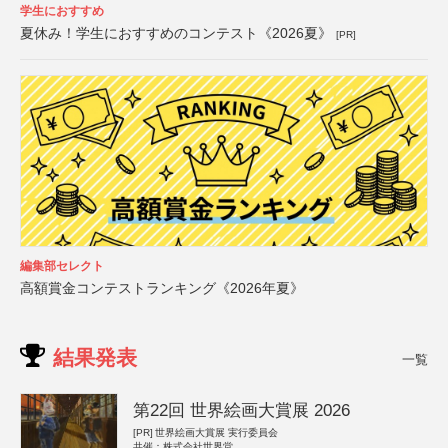
学生におすすめ
夏休み！学生におすすめのコンテスト《2026夏》
[PR]
編集部セレクト
高額賞金コンテストランキング《2026年夏》
結果発表
一覧
第22回 世界絵画大賞展 2026
[PR]
世界絵画大賞展 実行委員会
共催：株式会社世界堂