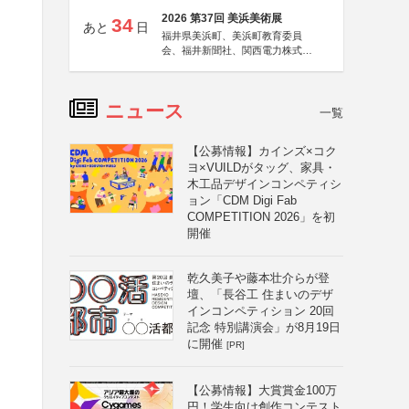
2026 第37回 美浜美術展
34
あと
日
福井県美浜町、美浜町教育委員
会、福井新聞社、関西電力株式会
社
ニュース
一覧
【公募情報】カインズ×コク
ヨ×VUILDがタッグ、家具・
木工品デザインコンペティシ
ョン「CDM Digi Fab
COMPETITION 2026」を初
開催
乾久美子や藤本壮介らが登
壇、「長谷工 住まいのデザ
インコンペティション 20回
記念 特別講演会」が8月19日
に開催
[PR]
【公募情報】大賞賞金100万
円！学生向け創作コンテスト