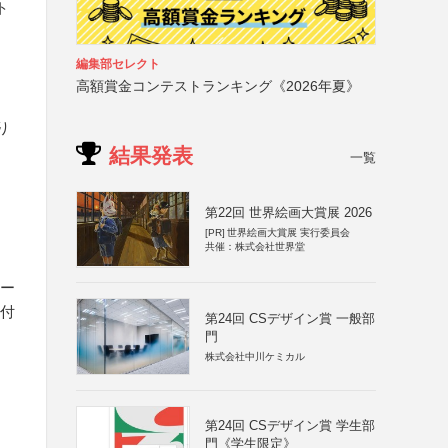
ト
編集部セレクト
と
高額賞金コンテストランキング《2026年夏》
り
結果発表
一覧
第22回 世界絵画大賞展 2026
[PR]
世界絵画大賞展 実行委員会
共催：株式会社世界堂
ロー
を付
第24回 CSデザイン賞 一般部
門
株式会社中川ケミカル
第24回 CSデザイン賞 学生部
門《学生限定》