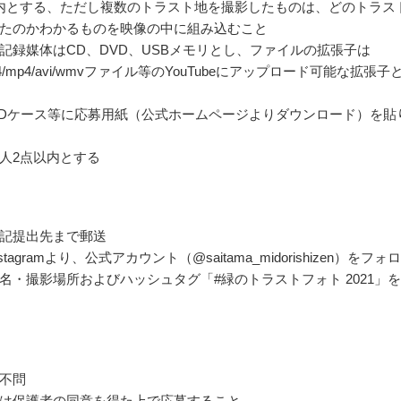
内とする、ただし複数のトラスト地を撮影したものは、どのトラス
たのかわかるものを映像の中に組み込むこと
記録媒体はCD、DVD、USBメモリとし、ファイルの拡張子は
eg4/mp4/avi/wmvファイル等のYouTubeにアップロード可能な拡張子
VDケース等に応募用紙（公式ホームページよりダウンロード）を貼
人2点以内とする
記提出先まで郵送
tagramより、公式アカウント（@saitama_midorishizen）をフォ
名・撮影場所およびハッシュタグ「#緑のトラストフォト 2021」
不問
は保護者の同意を得た上で応募すること