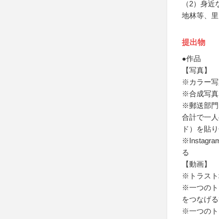
（2）身近
地林等、里
提出物
●作品
【写真】
※カラー写
※合成写真
※郵送部門
合計で一人
ド）を貼り
※Inst
る
【動画】
※トラスト
※一つのト
をつなげる
※一つのト