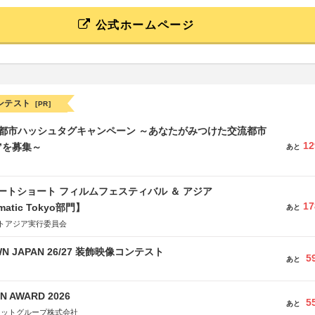
公式ホームページ
ンテスト
[PR]
流都市ハッシュタグキャンペーン ～あなたがみつけた交流都市
12
”を募集～
あと
ートショート フィルムフェスティバル ＆ アジア
17
matic Tokyo部門】
あと
トアジア実行委員会
WN JAPAN 26/27 装飾映像コンテスト
5
あと
N AWARD 2026
5
あと
ネットグループ株式会社