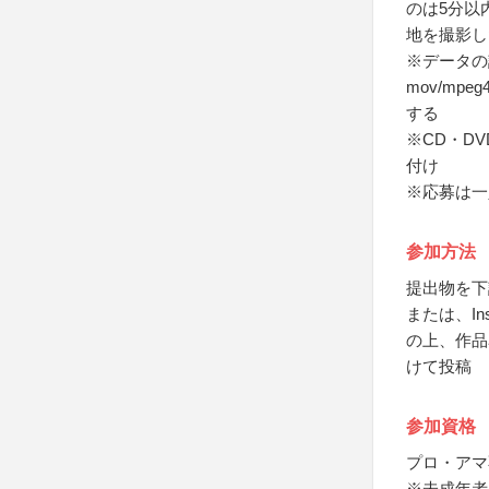
のは5分以
地を撮影し
※データの
mov/mp
する
※CD・D
付け
※応募は一
参加方法
提出物を下
または、Ins
の上、作品
けて投稿
参加資格
プロ・アマ
※未成年者