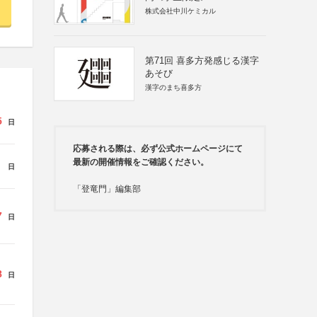
株式会社中川ケミカル
第71回 喜多方発感じる漢字
あそび
漢字のまち喜多方
5
日
応募される際は、必ず公式ホームページにて
最新の開催情報をご確認ください。
日
「登竜門」編集部
7
日
8
日