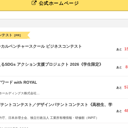
公式ホームページ
ンテスト
[PR]
ーカルベンチャースクール ビジネスコンテスト
1
あと
るSDGs アクション支援プロジェクト 2026《学生限定》
8
あと
ード with ROYAL
5
あと
ホールディングス株式会社
社JDN
 パテントコンテスト／デザインパテントコンテスト《高校生、学
4
あと
許庁、日本弁理士会、独立行政法人 工業所有権情報・研修館（INPIT）