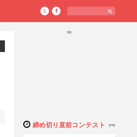
PR
締め切り直前コンテスト
[PR]