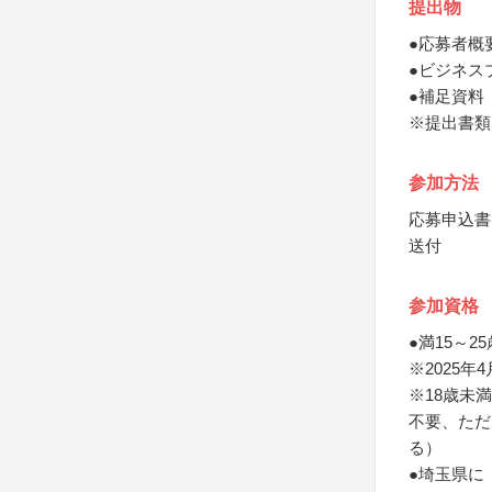
提出物
●応募者概
●ビジネス
●補足資料
※提出書類
参加方法
応募申込書
送付
参加資格
●満15～2
※2025年
※18歳未
不要、ただ
る）
●埼玉県に