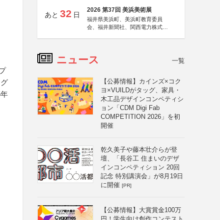
2026 第37回 美浜美術展
32
あと
日
福井県美浜町、美浜町教育委員
会、福井新聞社、関西電力株式会
社
ニュース
一覧
プ
【公募情報】カインズ×コク
ング
ヨ×VUILDがタッグ、家具・
5年
木工品デザインコンペティシ
ョン「CDM Digi Fab
COMPETITION 2026」を初
開催
乾久美子や藤本壮介らが登
壇、「長谷工 住まいのデザ
インコンペティション 20回
記念 特別講演会」が8月19日
に開催
[PR]
【公募情報】大賞賞金100万
円！学生向け創作コンテスト