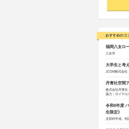
おすすめのコ
福岡八女ロ
八女市
大学生と考え
JCOM株式会社
丹青社空間アワ
株式会社丹青社
協力：ロイヤル
運営協力：株式会
令和8年度
生限定》
文部科学省、特