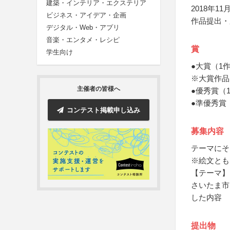
建築・インテリア・エクステリア
2018年11月
ビジネス・アイデア・企画
作品提出・
デジタル・Web・アプリ
音楽・エンタメ・レシピ
賞
学生向け
●大賞（1
※大賞作品
主催者の皆様へ
●優秀賞（
●準優秀賞
コンテスト掲載申し込み
募集内容
テーマにそ
※絵文とも
【テーマ】
さいたま市
した内容
提出物