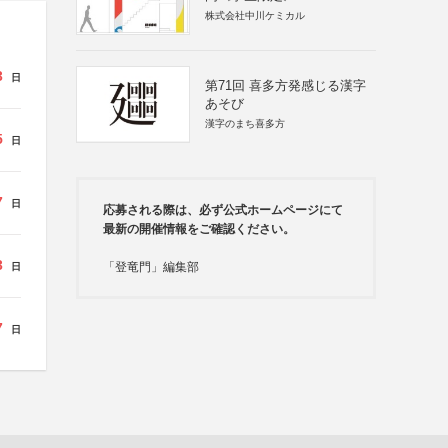
株式会社中川ケミカル
3
日
第71回 喜多方発感じる漢字
あそび
漢字のまち喜多方
5
日
7
日
応募される際は、必ず公式ホームページにて
最新の開催情報をご確認ください。
3
「登竜門」編集部
日
7
日