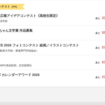
ンテスト
[PR]
生広報アイデアコンテスト《高校生限定》
3
あと
経済学部
っちゃん文学賞 作品募集
5
あと
RIZE 2026 フォトコンテスト 絵画／イラストコンテスト
5
あと
国自動車大学校・整備専門学校協会）
6
あと
OMPO美術財団、読売新聞社
 カレンダーアワード 2026
2
あと