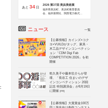
2026 第37回 美浜美術展
34
あと
日
福井県美浜町、美浜町教育委員
会、福井新聞社、関西電力株式会
社
ニュース
一覧
【公募情報】カインズ×コク
ヨ×VUILDがタッグ、家具・
木工品デザインコンペティシ
ョン「CDM Digi Fab
COMPETITION 2026」を初
開催
乾久美子や藤本壮介らが登
壇、「長谷工 住まいのデザ
インコンペティション 20回
記念 特別講演会」が8月19日
と
に開催
[PR]
【公募情報】大賞賞金100万
円！学生向け創作コンテスト