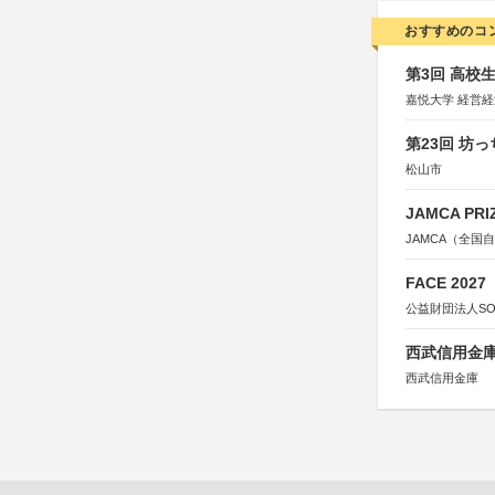
おすすめのコ
第3回 高校
嘉悦大学 経営
第23回 坊
松山市
JAMCA P
JAMCA（全
FACE 2027
公益財団法人S
西武信用金庫
西武信用金庫