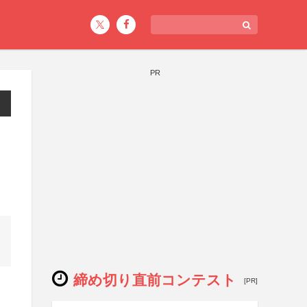
PR
締め切り直前コンテスト
[PR]