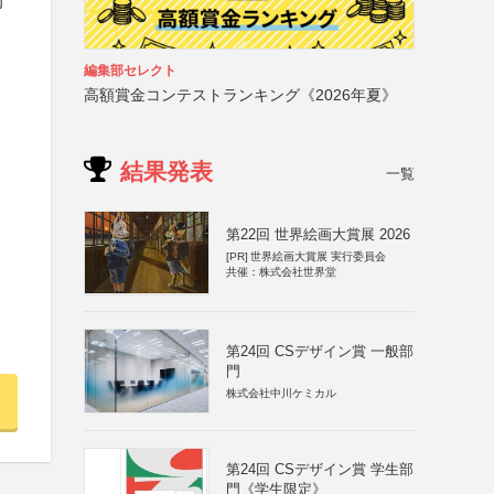
的
編集部セレクト
高額賞金コンテストランキング《2026年夏》
結果発表
一覧
第22回 世界絵画大賞展 2026
[PR]
世界絵画大賞展 実行委員会
共催：株式会社世界堂
第24回 CSデザイン賞 一般部
門
株式会社中川ケミカル
第24回 CSデザイン賞 学生部
門《学生限定》