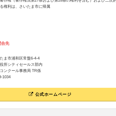
著作権（著作権法第27条および第28条の権利を含む）および二次
る権利は、さいたま市に帰属
問合先
たま市浦和区常盤6-4-4
役所シティセールス部内
コンクール事務局 TR係
29-1034
公式ホームページ