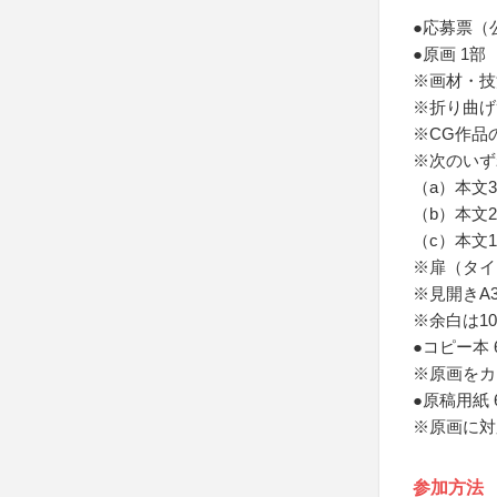
●応募票（
●原画 1部
※画材・技
※折り曲げ
※CG作品
※次のいず
（a）本文
（b）本文
（c）本文
※扉（タイ
※見開きA
※余白は1
●コピー本 
※原画をカ
●原稿用紙 
※原画に対
参加方法