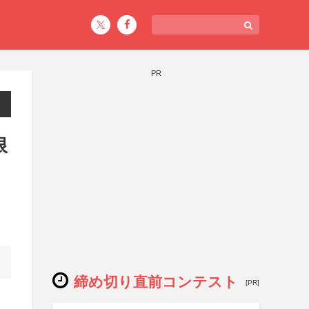
PR
限
締め切り直前コンテスト
[PR]