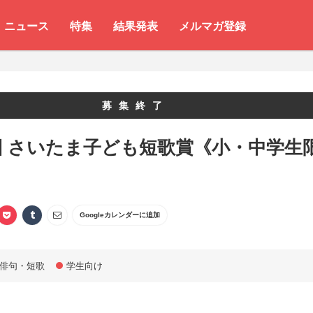
ニュース
特集
結果発表
メルマガ登録
募集終了
回 さいたま子ども短歌賞《小・中学生
Googleカレンダーに追加
俳句・短歌
学生向け