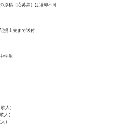
の原稿（応募票）は返却不可
記提出先まで送付
中学生
（歌人）
歌人）
歌人）