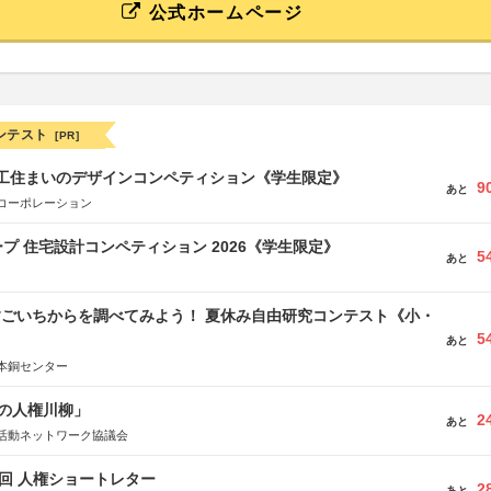
公式ホームページ
ンテスト
[PR]
谷工住まいのデザインコンペティション《学生限定》
9
あと
コーポレーション
プ 住宅設計コンペティション 2026《学生限定》
5
あと
すごいちからを調べてみよう！ 夏休み自由研究コンテスト《小・
5
》
あと
本銅センター
の人権川柳」
2
あと
活動ネットワーク協議会
5回 人権ショートレター
2
あと