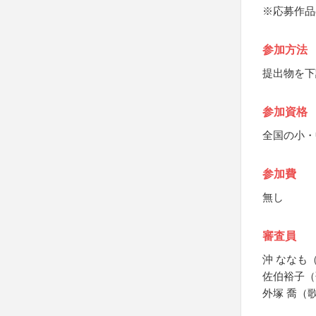
※応募作品
参加方法
提出物を下
参加資格
全国の小・
参加費
無し
審査員
沖 ななも
佐伯裕子（
外塚 喬（