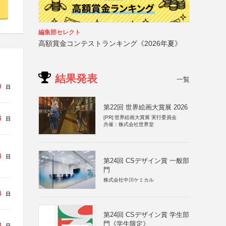
編集部セレクト
高額賞金コンテストランキング《2026年夏》
結果発表
一覧
0
日
第22回 世界絵画大賞展 2026
4
[PR]
世界絵画大賞展 実行委員会
日
共催：株式会社世界堂
4
日
第24回 CSデザイン賞 一般部
門
株式会社中川ケミカル
4
日
第24回 CSデザイン賞 学生部
門《学生限定》
8
日