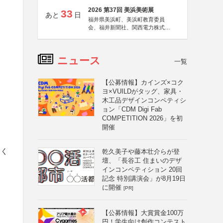
2026 第37回 美浜美術展
33
あと
日
福井県美浜町、美浜町教育委員
会、福井新聞社、関西電力株式会
社
ニュース
一覧
【公募情報】カインズ×コク
ヨ×VUILDがタッグ、家具・
木工品デザインコンペティシ
ョン「CDM Digi Fab
COMPETITION 2026」を初
開催
しく
乾久美子や藤本壮介らが登
壇、「長谷工 住まいのデザ
インコンペティション 20回
記念 特別講演会」が8月19日
に開催
[PR]
【公募情報】大賞賞金100万
円！学生向け創作コンテスト