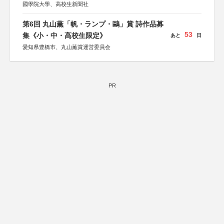
國學院大學、高校生新聞社
第6回 丸山薫「帆・ランプ・鷗」賞 詩作品募
53
集《小・中・高校生限定》
あと
日
愛知県豊橋市、丸山薫賞運営委員会
PR