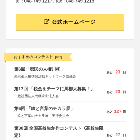
tel : 048-749-1217 / fax : 048-749-1218
公式ホームページ
おすすめのコンテスト
[PR]
第6回「都民の人権川柳」
23
あと
日
東京都人権啓発活動ネットワーク協議会
第17回 「税金をテーマに川柳大募集！」
23
あと
日
一般社団法人武蔵府中法人会
第6回 「絵と言葉のチカラ展」
127
あと
日
「絵と言葉のチカラ展」実行委員会
第30回 全国高校生創作コンテスト《高校生限
27
定》
あと
日