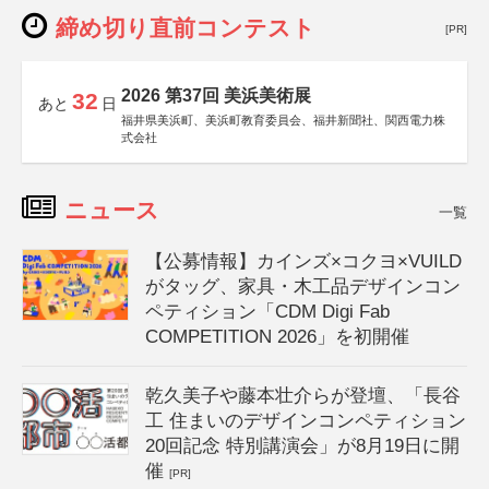
締め切り直前コンテスト
[PR]
2026 第37回 美浜美術展
32
あと
日
福井県美浜町、美浜町教育委員会、福井新聞社、関西電力株
式会社
ニュース
一覧
【公募情報】カインズ×コクヨ×VUILD
がタッグ、家具・木工品デザインコン
ペティション「CDM Digi Fab
COMPETITION 2026」を初開催
乾久美子や藤本壮介らが登壇、「長谷
工 住まいのデザインコンペティション
20回記念 特別講演会」が8月19日に開
催
[PR]