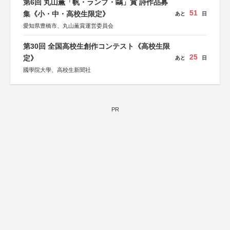
第6回 丸山薫「帆・ランプ・鷗」賞 詩作品募
51
集《小・中・高校生限定》
あと
日
愛知県豊橋市、丸山薫賞運営委員会
第30回 全国高校生創作コンテスト《高校生限
25
定》
あと
日
國學院大學、高校生新聞社
PR