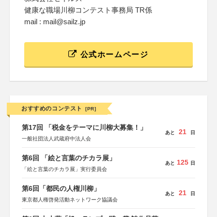
健康な職場川柳コンテスト事務局 TR係
mail : mail@sailz.jp
公式ホームページ
おすすめのコンテスト
[PR]
第17回 「税金をテーマに川柳大募集！」
21
あと
日
一般社団法人武蔵府中法人会
第6回 「絵と言葉のチカラ展」
125
あと
日
「絵と言葉のチカラ展」実行委員会
第6回「都民の人権川柳」
21
あと
日
東京都人権啓発活動ネットワーク協議会