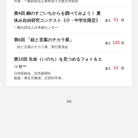
共催：一般財団法人角野栄子児童文学財団
第4回 銅のすごいちからを調べてみよう！ 夏
51
休み自由研究コンテスト《小・中学生限定》
あと
日
一般社団法人日本銅センター
第6回 「絵と言葉のチカラ展」
125
あと
日
「絵と言葉のチカラ展」実行委員会
第10回 生命（いのち）を見つめるフォト＆エ
ッセー
53
あと
日
日本医師会、読売新聞社
後援：厚生労働省、文部科学省
協賛：東京海上日動火災保険株式会社、東京海上日動あん
しん生命保険株式会社
PR