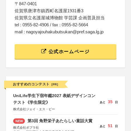
〒847-0401
佐賀県唐津市鎮西町名護屋1931番3
佐賀県立名護屋城博物館 学芸課 企画普及担当
tel : 0955-82-4906 / fax : 0955-82-5664
mail : nagoyajouhakubutsukan@pref.saga.lg.jp
公式ホームページ
おすすめのコンテスト
[PR]
UniLife学生下宿年鑑2027 表紙デザインコン
35
テスト《学生限定》
あと
日
株式会社ジェイ・エス・ビー
第3回 角野栄子あたらしい童話大賞
NEW
51
あと
日
株式会社ポプラ社