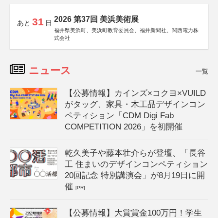
2026 第37回 美浜美術展
31
あと
日
福井県美浜町、美浜町教育委員会、福井新聞社、関西電力株
式会社
ニュース
一覧
【公募情報】カインズ×コクヨ×VUILD
がタッグ、家具・木工品デザインコン
ペティション「CDM Digi Fab
COMPETITION 2026」を初開催
乾久美子や藤本壮介らが登壇、「長谷
工 住まいのデザインコンペティション
20回記念 特別講演会」が8月19日に開
催
[PR]
【公募情報】大賞賞金100万円！学生