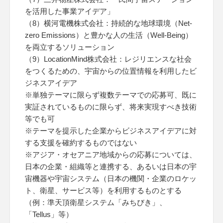
を活用した事業アイデア」
（8）横河電機株式会社：持続的な地球環境（Net-
zero Emissions）と豊かな人の生活（Well-Being）
を両立するソリューション
（9）LocationMind株式会社：レジリエンスな社会
をつくるための、宇宙からの位置情報を利用したビ
ジネスアイデア
※単独テーマに限らず複数テーマでの応募可、既に
実証されているものに限らず、将来実現すべき技術
等でも可
※テーマを提示した企業からビジネスアイデアに対
する支援を確約するものではない
※アジア・オセアニア地域からの応募については、
日本の企業・組織等と連携する、あるいは日本の宇
宙機器や宇宙システム（日本の機関・企業のロケッ
ト、衛星、サービス等）を利用するものとする
（例：準天頂衛星システム「みちびき」、
「Tellus」等）