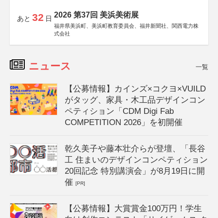
2026 第37回 美浜美術展
32
あと
日
福井県美浜町、美浜町教育委員会、福井新聞社、関西電力株
式会社
ニュース
一覧
【公募情報】カインズ×コクヨ×VUILD
がタッグ、家具・木工品デザインコン
ペティション「CDM Digi Fab
COMPETITION 2026」を初開催
乾久美子や藤本壮介らが登壇、「長谷
工 住まいのデザインコンペティション
20回記念 特別講演会」が8月19日に開
催
[PR]
【公募情報】大賞賞金100万円！学生