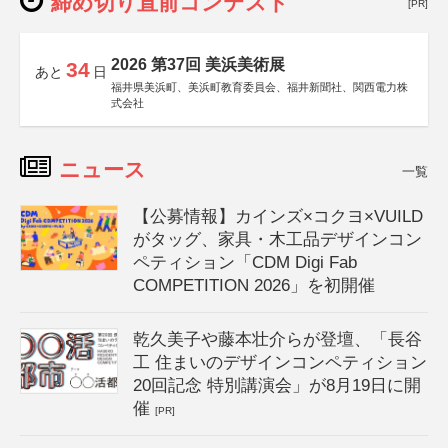
締め切り直前コンテスト
[PR]
2026 第37回 美浜美術展
34
あと
日
福井県美浜町、美浜町教育委員会、福井新聞社、関西電力株
式会社
ニュース
一覧
【公募情報】カインズ×コクヨ×VUILD
がタッグ、家具・木工品デザインコン
ペティション「CDM Digi Fab
COMPETITION 2026」を初開催
乾久美子や藤本壮介らが登壇、「長谷
工 住まいのデザインコンペティション
20回記念 特別講演会」が8月19日に開
催
[PR]