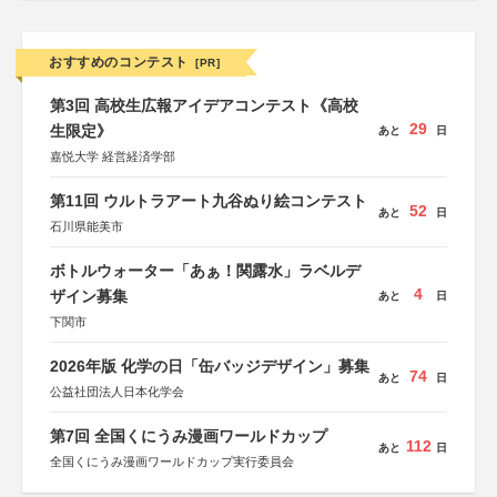
おすすめのコンテスト
[PR]
第3回 高校生広報アイデアコンテスト《高校
29
生限定》
あと
日
嘉悦大学 経営経済学部
第11回 ウルトラアート九谷ぬり絵コンテスト
52
あと
日
石川県能美市
ボトルウォーター「あぁ！関露水」ラベルデ
4
ザイン募集
あと
日
下関市
2026年版 化学の日「缶バッジデザイン」募集
74
あと
日
公益社団法人日本化学会
第7回 全国くにうみ漫画ワールドカップ
112
あと
日
全国くにうみ漫画ワールドカップ実行委員会