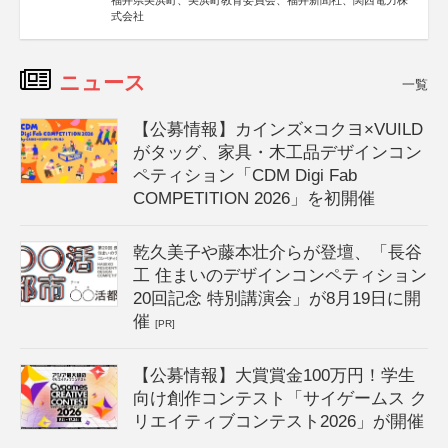
福井県美浜町、美浜町教育委員会、福井新聞社、関西電力株
式会社
ニュース
一覧
【公募情報】カインズ×コクヨ×VUILD
がタッグ、家具・木工品デザインコン
ペティション「CDM Digi Fab
COMPETITION 2026」を初開催
乾久美子や藤本壮介らが登壇、「長谷
工 住まいのデザインコンペティション
20回記念 特別講演会」が8月19日に開
催
[PR]
【公募情報】大賞賞金100万円！学生
向け創作コンテスト「サイゲームス ク
リエイティブコンテスト2026」が開催