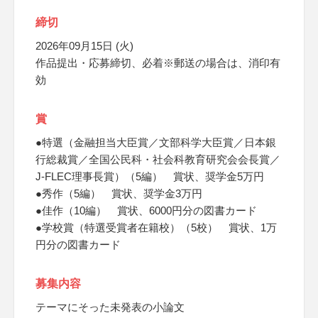
締切
2026年09月15日 (火)
作品提出・応募締切、必着※郵送の場合は、消印有
効
賞
●特選（金融担当大臣賞／文部科学大臣賞／日本銀
行総裁賞／全国公民科・社会科教育研究会会長賞／
J-FLEC理事長賞）（5編） 賞状、奨学金5万円
●秀作（5編） 賞状、奨学金3万円
●佳作（10編） 賞状、6000円分の図書カード
●学校賞（特選受賞者在籍校）（5校） 賞状、1万
円分の図書カード
募集内容
テーマにそった未発表の小論文