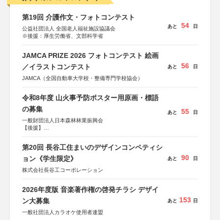
第19回 介護作文・フォトコンテスト
54
あと
日
公益社団法人 全国老人福祉施設協議会
※後援：厚生労働省、文部科学省
JAMCA PRIZE 2026 フォトコンテスト 絵画
56
／イラストコンテスト
あと
日
JAMCA（全国自動車大学校・整備専門学校協会）
令和8年度 山火事予防ポスター用原画・標語
の募集
55
あと
日
一般財団法人日本森林林業振興会
【後援】
総務省消防庁、文部科学省、林野庁、全国森林組合連合
会、森林火災対策協会
第20回 長谷工住まいのデザインコンペティシ
90
ョン《学生限定》
あと
日
株式会社長谷工コーポレーション
2026年度版 音楽著作権の啓発チラシ デザイ
153
ン大募集
あと
日
一般社団法人カラオケ使用者連盟