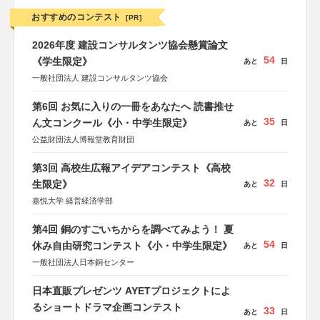
おすすめのコンテスト
[PR]
2026年度 建設コンサルタンツ協会懸賞論文
54
《学生限定》
あと
日
一般社団法人 建設コンサルタンツ協会
第6回 お気に入りの一冊をあなたへ 読書推せ
35
ん文コンクール《小・中学生限定》
あと
日
公益財団法人博報堂教育財団
第3回 高校生広報アイデアコンテスト《高校
32
生限定》
あと
日
嘉悦大学 経営経済学部
第4回 銅のすごいちからを調べてみよう！ 夏
54
休み自由研究コンテスト《小・中学生限定》
あと
日
一般社団法人日本銅センター
日本直販プレゼンツ AYETプロジェクトによ
るショートドラマ企画コンテスト
33
あと
日