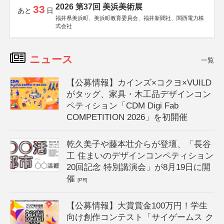
2026 第37回 美浜美術展
33
あと
日
福井県美浜町、美浜町教育委員会、福井新聞社、関西電力株
式会社
ニュース
一覧
【公募情報】カインズ×コクヨ×VUILD
がタッグ、家具・木工品デザインコン
ペティション「CDM Digi Fab
COMPETITION 2026」を初開催
乾久美子や藤本壮介らが登壇、「長谷
工 住まいのデザインコンペティション
20回記念 特別講演会」が8月19日に開
催
[PR]
【公募情報】大賞賞金100万円！学生
向け創作コンテスト「サイゲームス ク