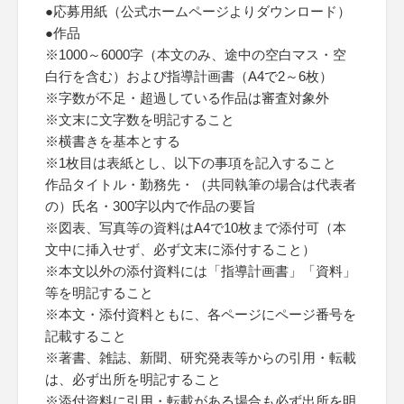
●応募用紙（公式ホームページよりダウンロード）
●作品
※1000～6000字（本文のみ、途中の空白マス・空
白行を含む）および指導計画書（A4で2～6枚）
※字数が不足・超過している作品は審査対象外
※文末に文字数を明記すること
※横書きを基本とする
※1枚目は表紙とし、以下の事項を記入すること
作品タイトル・勤務先・（共同執筆の場合は代表者
の）氏名・300字以内で作品の要旨
※図表、写真等の資料はA4で10枚まで添付可（本
文中に挿入せず、必ず文末に添付すること）
※本文以外の添付資料には「指導計画書」「資料」
等を明記すること
※本文・添付資料ともに、各ページにページ番号を
記載すること
※著書、雑誌、新聞、研究発表等からの引用・転載
は、必ず出所を明記すること
※添付資料に引用・転載がある場合も必ず出所を明