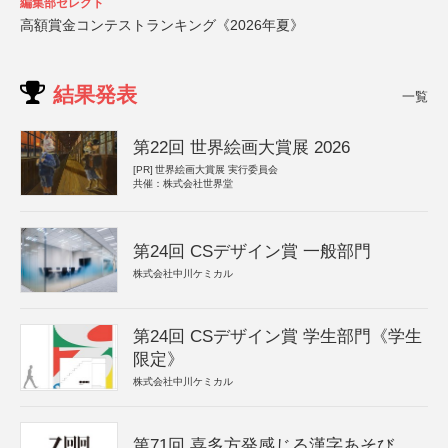
編集部セレクト
高額賞金コンテストランキング《2026年夏》
結果発表
一覧
第22回 世界絵画大賞展 2026
[PR]
世界絵画大賞展 実行委員会
共催：株式会社世界堂
第24回 CSデザイン賞 一般部門
株式会社中川ケミカル
第24回 CSデザイン賞 学生部門《学生
限定》
株式会社中川ケミカル
第71回 喜多方発感じる漢字あそび