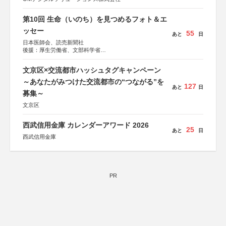
第10回 生命（いのち）を見つめるフォト＆エ
ッセー
55
あと
日
日本医師会、読売新聞社
後援：厚生労働省、文部科学省
協賛：東京海上日動火災保険株式会社、東京海上日動あん
しん生命保険株式会社
文京区×交流都市ハッシュタグキャンペーン
～あなたがみつけた交流都市の“つながる”を
127
あと
日
募集～
文京区
西武信用金庫 カレンダーアワード 2026
25
あと
日
西武信用金庫
PR