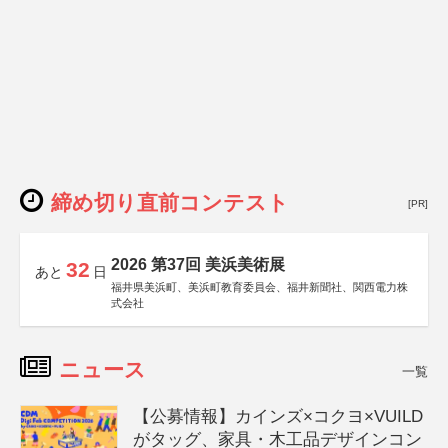
締め切り直前コンテスト
[PR]
2026 第37回 美浜美術展
32
あと
日
福井県美浜町、美浜町教育委員会、福井新聞社、関西電力株
式会社
ニュース
一覧
【公募情報】カインズ×コクヨ×VUILD
がタッグ、家具・木工品デザインコン