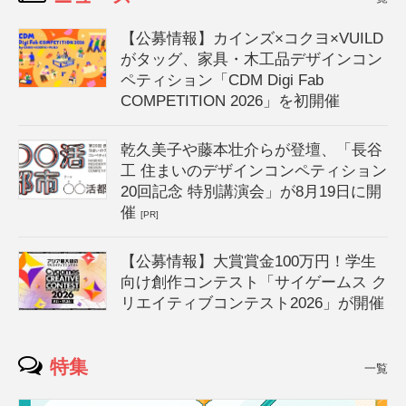
【公募情報】カインズ×コクヨ×VUILD
がタッグ、家具・木工品デザインコン
ペティション「CDM Digi Fab
COMPETITION 2026」を初開催
乾久美子や藤本壮介らが登壇、「長谷
工 住まいのデザインコンペティション
20回記念 特別講演会」が8月19日に開
催
[PR]
【公募情報】大賞賞金100万円！学生
向け創作コンテスト「サイゲームス ク
リエイティブコンテスト2026」が開催
特集
一覧