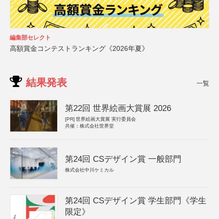
編集部セレクト
高額賞金コンテストランキング《2026年夏》
結果発表
一覧
第22回 世界絵画大賞展 2026
[PR]
世界絵画大賞展 実行委員会
共催：株式会社世界堂
第24回 CSデザイン賞 一般部門
株式会社中川ケミカル
第24回 CSデザイン賞 学生部門《学生
限定》