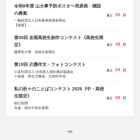
KADOKAWA、河出書房新社、幻冬舎、講談社、光文社、
令和8年度 山火事予防ポスター用原画・標語
集英社、小学館、祥伝社、新潮社、淡交社、ちいさいミシ
マ社、徳間書店、早川書房、PHP研究所、双葉社、文藝春
の募集
55
あと
日
秋、ポプラ社、毎日新聞出版
一般財団法人日本森林林業振興会
【後援】
総務省消防庁、文部科学省、林野庁、全国森林組合連合
会、森林火災対策協会
第30回 全国高校生創作コンテスト《高校生限
28
定》
あと
日
國學院大學、高校生新聞社
第19回 介護作文・フォトコンテスト
54
あと
日
公益社団法人 全国老人福祉施設協議会
※後援：厚生労働省、文部科学省
私の折々のことばコンテスト 2026《中・高校
生限定》
69
あと
日
朝日新聞
共催：朝日中高生新聞
PR