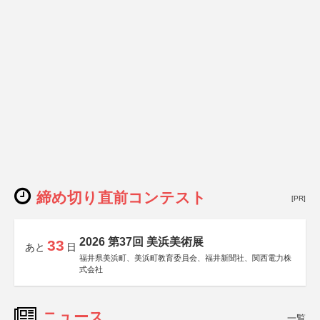
締め切り直前コンテスト
[PR]
2026 第37回 美浜美術展
33
あと
日
福井県美浜町、美浜町教育委員会、福井新聞社、関西電力株
式会社
ニュース
一覧