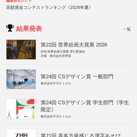
編集部セレクト
高額賞金コンテストランキング《2026年夏》
結果発表
一覧
第22回 世界絵画大賞展 2026
[PR]
世界絵画大賞展 実行委員会
共催：株式会社世界堂
第24回 CSデザイン賞 一般部門
株式会社中川ケミカル
第24回 CSデザイン賞 学生部門《学生
限定》
株式会社中川ケミカル
第71回 喜多方発感じる漢字あそび